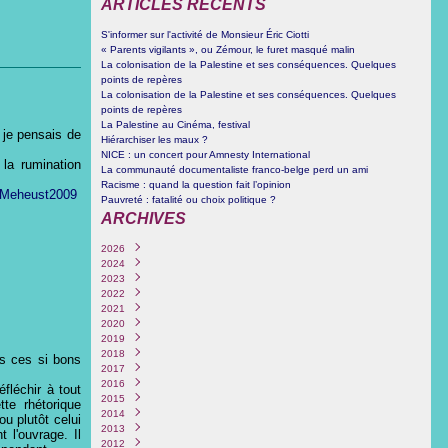
ARTICLES RÉCENTS
S'informer sur l'activité de Monsieur Éric Ciotti
« Parents vigilants », ou Zémour, le furet masqué malin
La colonisation de la Palestine et ses conséquences. Quelques
points de repères
La colonisation de la Palestine et ses conséquences. Quelques
points de repères
La Palestine au Cinéma, festival
 je pensais de
Hiérarchiser les maux ?
NICE : un concert pour Amnesty International
 la rumination
La communauté documentaliste franco-belge perd un ami
Racisme : quand la question fait l’opinion
Pauvreté : fatalité ou choix politique ?
ARCHIVES
2026
2024
Juin
(1)
2023
Octobre
(3)
2022
Septembre
Décembre
(4)
(1)
2021
Juin
Novembre
Décembre
(1)
(1)
(1)
2020
Mars
Mars
Septembre
Décembre
(3)
(1)
(2)
(1)
2019
Février
Février
Août
Novembre
Décembre
(1)
(4)
(1)
(6)
(1)
2018
Janvier
Janvier
Juillet
Octobre
Novembre
Octobre
(3)
(2)
(1)
(6)
(1)
(5)
us ces si bons
2017
Juin
Septembre
Octobre
Septembre
Novembre
(1)
(1)
(1)
(1)
(1)
2016
Mai
Juin
Septembre
Août
Août
Décembre
(4)
(1)
(1)
(1)
(1)
(1)
éfléchir à tout
2015
Février
Mai
Août
Juillet
Juillet
Novembre
Décembre
(1)
(1)
(2)
(1)
(2)
(1)
(1)
te rhétorique
2014
Avril
Juillet
Juin
Juin
Octobre
Novembre
Décembre
(2)
(1)
(1)
(5)
(3)
(2)
(12)
ou plutôt celui
2013
Mars
Juin
Mai
Avril
Juillet
Octobre
Novembre
Décembre
(1)
(2)
(1)
(4)
(1)
(1)
(1)
(4)
 l'ouvrage. Il
2012
Février
Mai
Mars
Février
Juin
Septembre
Septembre
Novembre
Décembre
(3)
(1)
(1)
(2)
(3)
(3)
(2)
(1)
(1)