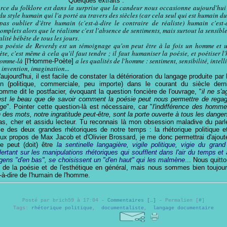
Quelques extraits :
orce du folklore est dans la surprise que la candeur nous occasionne aujourd'hui 
 du style humain qui l'a porté au travers des siècles (car cela seul qui est humain du
pas oublier d'être humain (c'est-à-dire le contraire de réaliste) humain c'est-
omplets alors que le réalisme c'est l'absence de sentiments, mais surtout la sensibl
lité bébête de tous les jours
.
a poésie de Reverdy est un témoignage qu'on peut être à la fois un homme et u
e, c'est même à cela qu'il faut tendre ; il faut humaniser la poésie, et poétiser l
homme-là
a les qualités de l'homme : sentiment, sensibilité, intell
[l'Homme-Poète]
: invention, imagination...
'aujourd'hui, il est facile de constater la détérioration du langage produite par
n (politique, commerciale, peu importe) dans le courant du siècle derni
omme dit le postfacier, évoquant la question foncière de l'ouvrage, "
il ne s'a
est le beau que de savoir comment la poésie peut nous permettre de rega
age
". Pointer cette question-là est nécessaire, car "
l'indifférence des homm
des mots, notre ingratitude peut-être, sont la porte ouverte à tous les danger
pas, cher et assidu lecteur. Tu reconnais là mon obsession maladive du parl
le des deux grandes rhétoriques de notre temps : la rhétorique politique et
Aux propos de Max Jacob et
d'Olivier Brossard, je me donc permettrai d'ajoute
e peut (doit) être
la sentinelle langagière, vigile politique, vigie du gran
ertant sur les manipulations rhétoriques qui soufflent dans l'air du temps et
 gens "d'en bas", se choisissent un "d'en haut" qui les malmène
.
.. Nous quitto
es de la poésie et de l'esthétique en général, mais nous sommes bien toujo
-à-dire de l'humain de l'homme.
Posté par brich59 à 17:04 -
Commentaires [
…
]
- Permalien [
#
]
Tags:
rhétorique politique
,
documentaliste
,
langage documentaire