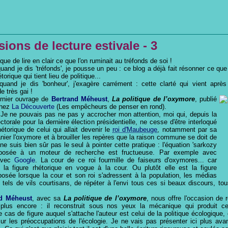
ions de lecture estivale - 3
ue de lire en clair ce que l'on ruminait au tréfonds de soi !
uand je dis 'tréfonds', je pousse un peu : ce blog a déjà fait résonner ce que
torique qui tient lieu de politique...
uand je dis 'bonheur', j'exagère carrément : cette clarté qui vient après
e très gai !
dernier ouvrage de
Bertrand Méheust
,
La politique de l’oxymore
, publié
chez
La Découverte
(Les empêcheurs de penser en rond).
 ! Je ne pouvais pas ne pas y accrocher mon attention, moi qui, depuis la
orale pour la dernière élection présidentielle, ne cesse d'être interloqué
hétorique de celui qui allait devenir le
roi d'Maubeuge
, notamment par sa
nier l'oxymore et à brouiller les repères que la raison commune se doit de
ne suis bien sûr pas le seul à pointer cette pratique : l'équation 'sarkozy
oposée à un moteur de recherche est fructueuse. Par exemple avec
avec
Google
. La cour de ce roi fourmille de faiseurs d'oxymores... car
 la figure rhétorique en vogue à la cour. Ou plutôt elle est la figure
posée lorsque la cour et son roi s'adressent à la population, les médias
 tels de vils courtisans, de répéter à l'envi tous ces si beaux discours, to
nd Méheust
, avec sa
La politique de l’oxymore
, nous offre l'occasion de r
 plus encore : il reconstruit sous nos yeux la mécanique qui produit cet
e cas de figure auquel s'attache l'auteur est celui de la politique écologique, 
ur les préoccupations de l'écologie. Je ne vais pas présenter ici plus avant