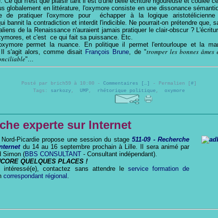
re. Ce qui n'est que plaisir tant il est d'une belle écriture rigoureuse et coulée 
us globalement en littérature, l'oxymore consiste en une dissonance sémanti
te de pratiquer l'oxymore pour échapper à la logique aristotélicienne
ui bannit la contradiction et interdit l'indicible. Ne pourrait-on prétendre que, 
taliens de la Renaissance n'auraient jamais pratiquer le clair-obscur ? L'écri
xymores, et c'est ce qui fait sa puissance. Etc.
oxymore permet la nuance. En politique il permet l'entourloupe et la ma
tromper les bonnes âmes e
Il s'agit alors, comme disait
François Brune
, de "
onciliable
"...
Posté par brich59 à 10:00 -
Commentaires [
…
]
- Permalien [
#
]
Tags:
sarkozy
,
UMP
,
rhétorique politique
,
oxymore
che experte sur Internet
n Nord-Picardie propose une session du stage
511-09 - Recherche
nternet
du 14 au 16 septembre prochain à Lille. Il sera animé par
d Simon (
BBS CONSULTANT
- Consultant indépendant).
NCORE QUELQUES PLACES !
 intéressé(e), contactez sans attendre le
service formation de
n
correspondant régional
.