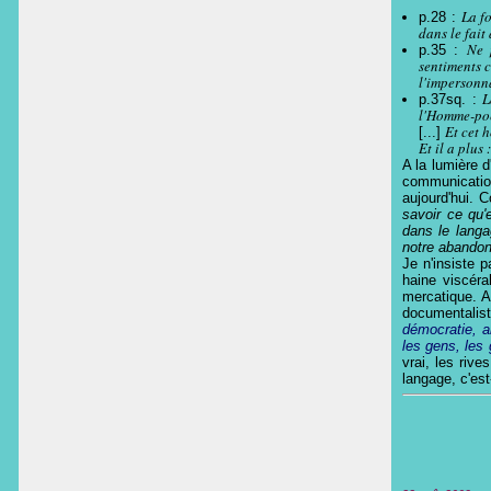
La f
p.28 :
dans le fait
Ne 
p.35 :
sentiments c
l'impersonna
L
p.37sq. :
l'Homme-poèt
Et cet 
[...]
Et il a plus 
A la lumière d
communicatio
aujourd'hui. C
savoir ce qu'
dans le lang
notre abandon 
Je n'insiste 
haine viscéra
mercatique. 
documentalist
démocratie, al
les gens, les
vrai, les riv
langage, c'est