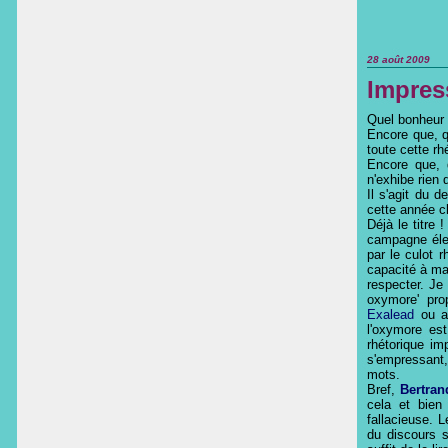
28 août 2009
Impress
Quel bonheur q
Encore que, q
toute cette rhé
Encore que, q
n'exhibe rien d
Il s'agit du 
cette année 
Déjà le titre
campagne élect
par le culot r
capacité à ma
respecter. Je 
oxymore' pr
Exalead
ou 
l'oxymore est
rhétorique im
s'empressant,
mots.
Bref,
Bertra
cela et bien
fallacieuse. L
du discours s