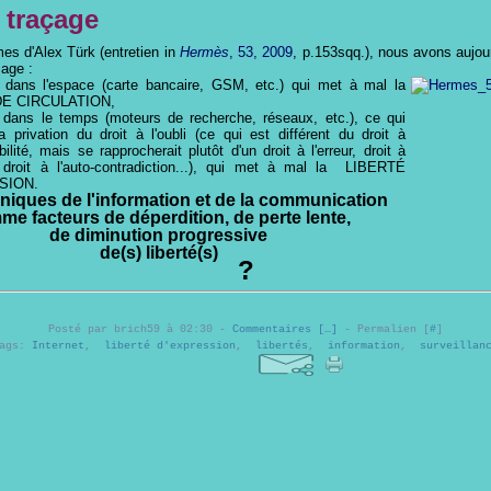
 traçage
mes d'Alex Türk (entretien in
Hermès
, 53, 2009
, p.153sqq.), nous avons aujour
çage :
 dans l'espace (carte bancaire, GSM, etc.) qui met à mal la
DE CIRCULATION,
 dans le temps (moteurs de recherche, réseaux, etc.), ce qui
a privation du droit à l'oubli (ce qui est différent du droit à
abilité, mais se rapprocherait plutôt d'un droit à l'erreur, droit à
n, droit à l'auto-contradiction...), qui met à mal la LIBERTÉ
SION.
niques de l'information et de la communication
me facteurs de déperdition,
de perte lente,
de diminution progressive
de(s) liberté(s)
?
Posté par brich59 à 02:30 -
Commentaires [
…
]
- Permalien [
#
]
Tags:
Internet
,
liberté d'expression
,
libertés
,
information
,
surveillan