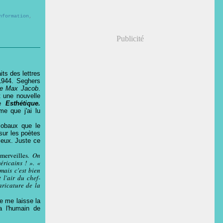
nformation
,
Publicité
its des lettres
1944. Seghers
de Max Jacob
.
t une nouvelle
re
Esthétique.
me que j'ai lu
lobaux que le
sur les poètes
dieux. Juste ce
merveilles
. On
éricains ! ». «
 mais c'est bien
 l'air du chef-
aricature de la
 me laisse la
a l'humain de