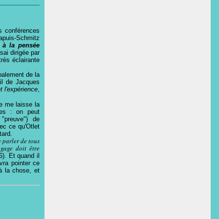
s conférences
hapuis-Schmitz
 à la pensée
ai dirigée par
rès éclairante
balement de la
ail de Jacques
t l'expérience
,
 me laisse la
es : on peut
 "preuve") de
vec ce qu'Otlet
tard.
 parler de tous
ngage doit être
6). Et quand il
vra pointer ce
 à la chose, et