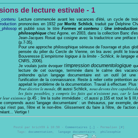
ions de lecture estivale - 1
Lecture commencée avant les vacances d'été, un cycle de troi
prononcées en 1932 par
Moritz Schlick
, traduit par Delphine C
et publié sous le titre
Formes et contenu : Une introduction
philosophique
chez Agone, en 2003, dans la collection Banc d'ess
Jean-Jacques Rosat qui cosigne avec la traductrice une préface t
(p.7-35).
Pour une approche philosophique sérieuse de l'ouvrage et plus glo
pensée du pilier du Cercle de Vienne, on lira avec profit le trav
Bouveresse (
L'empirisme logique à la limite - Schlick, le langage e
CNRS, 2006).
impression documentologique
Je voulais juste évoquer l'
que
lecture de cet ouvrage, terminée dans le calme des vacanc
prétendre qu'un langage documentaire est un outil (et une
l'unification de la connaissance. Reste à relier cette prétention a
appelait le problème de la documentation. Travail à effectuer. Plus 
Pour décrire le monde,
nous devons être capables de
dit aussi Schlick,
les faits possibles, y compris les faits qui n'existent pas, car le la
r leur existence
(p.45 ; lire la suite immédiate ; cf.aussi p.155 et tout le § III,
, je comprends aussi 'langage documentaire' : un thésaurus, par exemple, de
qui n'est pas, l'être et le non-être. Glissement du faire à l'être, de l'action
néant... Vertige !
Posté par brich59 à 10:50 -
Commentaires [
…
]
- Permalien [
#
]
Tags:
documentation
,
langage documentaire
,
philosophie