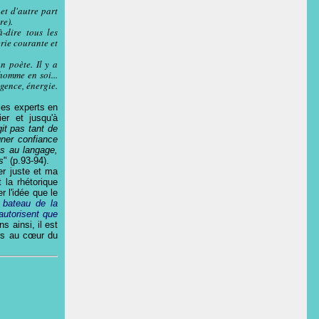
et d'autre part
re).
à-dire tous les
erie courante et
n poète. Il y a
'homme en soi...
igence, énergie.
 les experts en
er et jusqu'à
git pas tant de
gner confiance
es au langage,
s
" (p.93-94).
er juste et ma
 la rhétorique
r l'idée que le
d bateau de la
 autorisent que
ns ainsi, il est
urs au cœur du