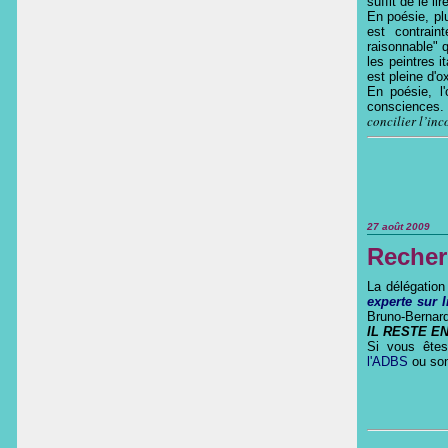
suffit de le li
En poésie, pl
est contrain
raisonnable" q
les peintres i
est pleine d'o
En poésie, l'
consciences. 
concilier l’inc
27 août 2009
Recher
La délégatio
experte sur I
Bruno-Bernar
IL RESTE E
Si vous êtes
l'ADBS
ou so