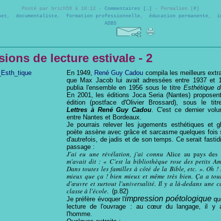
Posté par brich59 à 10:12 -
Commentaires [
…
]
- Permalien [
#
]
net
,
documentaliste
,
formation professionnelle
,
éducation permanente
,
i
ADBS
ions de lecture estivale - 2
En 1949,
René Guy Cadou
compila les meilleurs extra
que Max Jacob lui avait adressées entre 1937 et 
publia l'ensemble en 1956 sous le titre
Esthétique 
En 2001, les éditions Joca Seria (Nantes) proposen
édition (postface d'Olivier Brossard), sous le tit
Lettres à René Guy Cadou
. C'est ce dernier volu
entre Nantes et Bordeaux.
Je pourrais relever les jugements esthétiques et g
poète assène avec grâce et sarcasme quelques fois 
d'autrefois, de jadis et de son temps. Ce serait fasti
passage :
J'ai eu une révélation, j'ai connu
Alice au pays des 
m'avait dit : « C'est la bibliothèque rose des petits Am
Dans toutes les familles à côté de la Bible, etc. ». Oh !
mieux que ça ! bien mieux et même très bien. Ça a tout
d'œuvre et surtout l'universalité. Il y a là-dedans une c
classe à l'école
.
(p.82)
impression poétologique
Je préfère évoquer l'
que
lecture de l'ouvrage : au cœur du langage, il y 
l'homme.