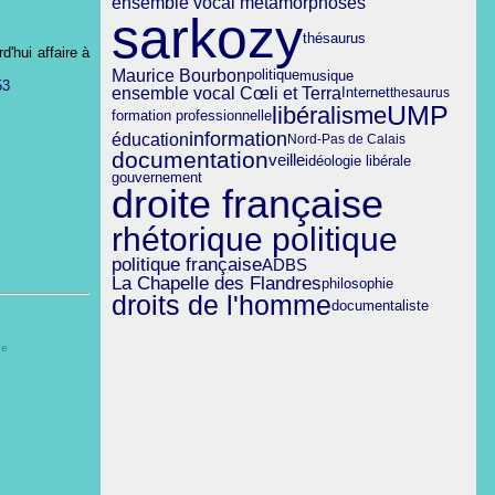
ensemble vocal métamorphoses
sarkozy
thésaurus
d'hui affaire à
Maurice Bourbon
politique
musique
ensemble vocal Cœli et Terra
Internet
thesaurus
UMP
libéralisme
formation professionnelle
information
éducation
Nord-Pas de Calais
documentation
veille
idéologie libérale
gouvernement
droite française
rhétorique politique
politique française
ADBS
La Chapelle des Flandres
philosophie
droits de l'homme
documentaliste
ce