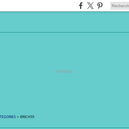
Publicité
TEGORIES
>
BRICH59