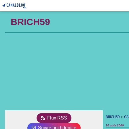
BRICH59
BRICH59
>
CA
Flux RSS
30 août 2009
Suivre brichdenice