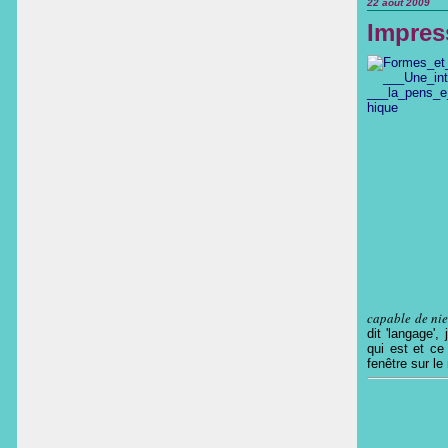
22 août 2009
Impress
capable de nie
dit 'langage'
qui est et ce 
fenêtre sur le 