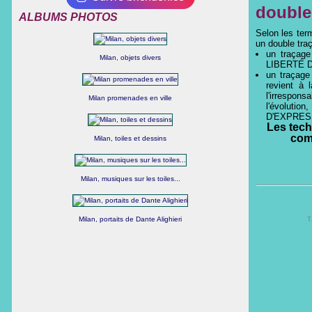
double
ALBUMS PHOTOS
Selon les ter
un double tra
un traçage
Milan, objets divers
LIBERTÉ 
un traçage
revient à l
l'irrespons
Milan promenades en ville
l'évolutio
D'EXPRES
Les tech
com
Milan, toiles et dessins
Milan, musiques sur les toiles...
Milan, portaits de Dante Alighieri