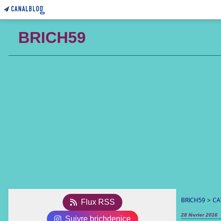
BRICH59
BRICH59
>
CA
Flux RSS
28 février 2016
Suivre brichdenice