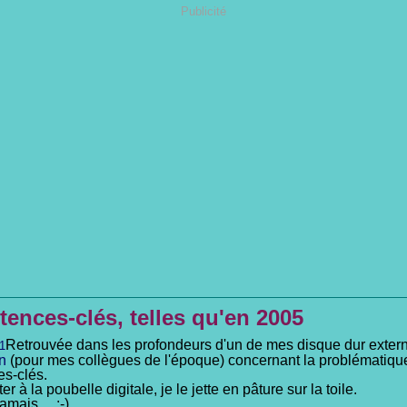
Publicité
ences-clés, telles qu'en 2005
Retrouvée dans les profondeurs d'un de mes disque dur exter
n
(pour mes collègues de l'époque) concernant la problématiqu
s-clés.
er à la poubelle digitale, je le jette en pâture sur la toile.
amais... ;-)