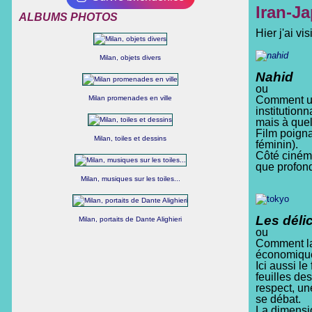
Iran-Ja
ALBUMS PHOTOS
Hier j'ai v
Milan, objets divers
Nahid
ou
Milan promenades en ville
Comment une
institutionn
mais à quel 
Film poigna
Milan, toiles et dessins
féminin).
Côté ciném
que profon
Milan, musiques sur les toiles...
Les déli
Milan, portaits de Dante Alighieri
ou
Comment la 
économique
Ici aussi le
feuilles de
respect, un
se débat.
La dimensio