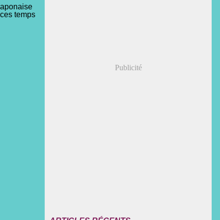
 japonaise
e ces temps
Publicité