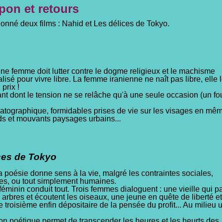
pon et retours
isionné deux films : Nahid et Les délices de Tokyo.
 femme doit lutter contre le dogme religieux et le machisme
alisé pour vivre libre. La femme iranienne ne naît pas libre, elle 
prix !
nt dont le tension ne se relâche qu'à une seule occasion (un fou
atographique, formidables prises de vie sur les visages en mê
ds et mouvants paysages urbains...
ces de Tokyo
poésie donne sens à la vie, malgré les contraintes sociales,
s, ou tout simplement humaines.
 féminin conduit tout. Trois femmes dialoguent : une vieille qui p
s arbres et écoutent les oiseaux, une jeune en quête de liberté e
e troisième enfin dépositaire de la pensée du profit... Au milie
n poétique permet de transcender les heures et les heurts des