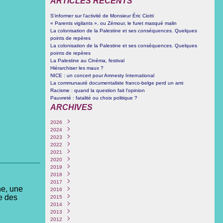
ARTICLES RÉCENTS
S'informer sur l'activité de Monsieur Éric Ciotti
« Parents vigilants », ou Zémour, le furet masqué malin
La colonisation de la Palestine et ses conséquences. Quelques
points de repères
La colonisation de la Palestine et ses conséquences. Quelques
points de repères
La Palestine au Cinéma, festival
Hiérarchiser les maux ?
NICE : un concert pour Amnesty International
La communauté documentaliste franco-belge perd un ami
Racisme : quand la question fait l’opinion
Pauvreté : fatalité ou choix politique ?
ARCHIVES
2026
2024
Juin
(1)
2023
Octobre
(3)
2022
Septembre
Décembre
(4)
(1)
2021
Juin
Novembre
Décembre
(1)
(1)
(1)
2020
Mars
Mars
Septembre
Décembre
(3)
(1)
(2)
(1)
2019
Février
Février
Août
Novembre
Décembre
(1)
(4)
(1)
(6)
(1)
2018
Janvier
Janvier
Juillet
Octobre
Novembre
Octobre
(3)
(2)
(1)
(6)
(1)
(5)
2017
Juin
Septembre
Octobre
Septembre
Novembre
(1)
(1)
(1)
(1)
(1)
ne, une
2016
Mai
Juin
Septembre
Août
Août
Décembre
(4)
(1)
(1)
(1)
(1)
(1)
e des
2015
Février
Mai
Août
Juillet
Juillet
Novembre
Décembre
(1)
(1)
(2)
(1)
(2)
(1)
(1)
2014
Avril
Juillet
Juin
Juin
Octobre
Novembre
Décembre
(2)
(1)
(1)
(5)
(3)
(2)
(12)
2013
Mars
Juin
Mai
Avril
Juillet
Octobre
Novembre
Décembre
(1)
(2)
(1)
(4)
(1)
(1)
(1)
(4)
2012
Février
Mai
Mars
Février
Juin
Septembre
Septembre
Novembre
Décembre
(3)
(1)
(1)
(2)
(3)
(3)
(2)
(1)
(1)