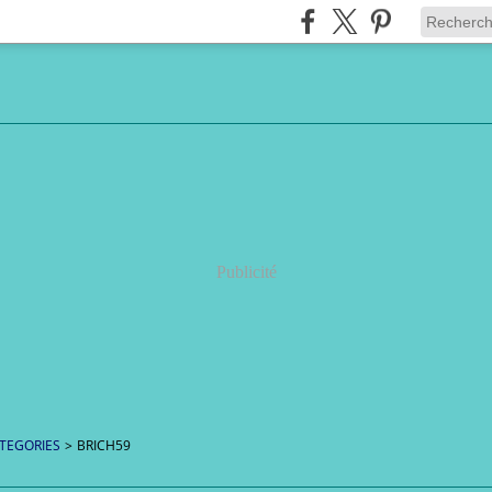
Publicité
TEGORIES
>
BRICH59