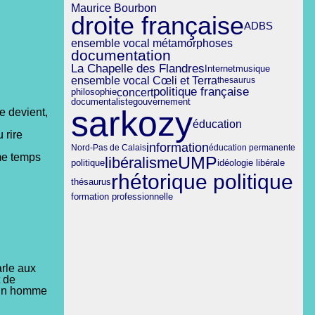
Maurice Bourbon
droite française
ADBS
ensemble vocal métamorphoses
documentation
La Chapelle des Flandres
musique
Internet
ensemble vocal Cœli et Terra
thesaurus
politique française
concert
philosophie
gouvernement
documentaliste
sarkozy
le devient,
éducation
 rire
information
Nord-Pas de Calais
éducation permanente
me temps
UMP
libéralisme
politique
idéologie libérale
rhétorique politique
thésaurus
formation professionnelle
arle aux
t de
u un homme