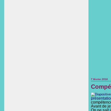
7 février 2016
Compét
présentatio
compétence
Avant de jet
On ne sait j