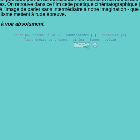
es. On retrouve dans ce film cette poétique cinématographique
à l'image de parler sans intermédiaire à notre imagination - qu
ralisme mettent à rude épreuve.
 à voir absolument.
Posté par brich59 à 10:17 -
Commentaires [
…
]
- Permalien [
#
]
Tags:
droits de l'homme
,
cinéma
,
femme
,
poésie