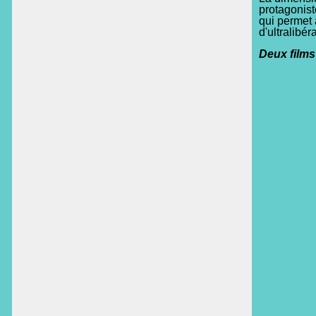
protagonist
qui permet 
d'ultralibé
Deux films