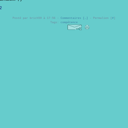
Posté par brich59 à 17:56 -
Commentaires [
…
]
- Permalien [
#
]
Tags:
compétence