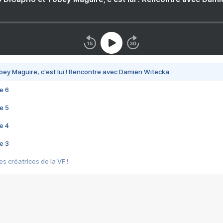
bey Maguire, c'est lui ! Rencontre avec Damien Witecka
e 6
e 5
e 4
e 3
s créatrices de la VF !
e 2
e 1
e Mektoub My Love arrive enfin ! Rencontre avec Shaïn Boumedine et Sal