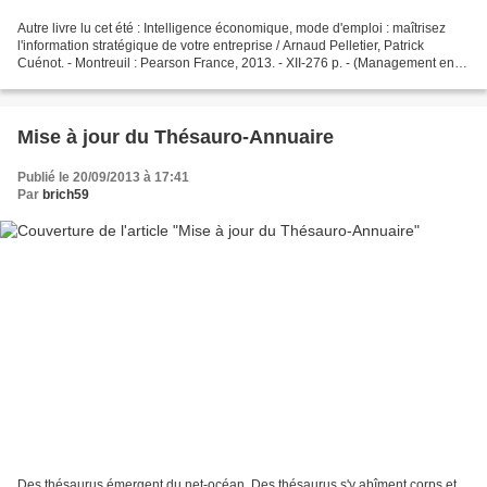
Autre livre lu cet été : Intelligence économique, mode d'emploi : maîtrisez
l'information stratégique de votre entreprise / Arnaud Pelletier, Patrick
Cuénot. - Montreuil : Pearson France, 2013. - XII-276 p. - (Management en
action). - ISBN 978-2-7440-7581-0...
Mise à jour du Thésauro-Annuaire
Publié le 20/09/2013 à 17:41
Par
brich59
Des thésaurus émergent du net-océan. Des thésaurus s'y abîment corps et