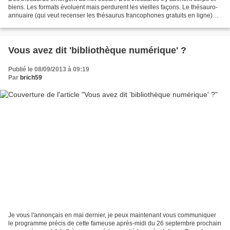
biens. Les formats évoluent mais perdurent les vieilles façons. Le thésauro-
annuaire (qui veut recenser les thésaurus francophones gratuits en ligne)
est enfin à jour - ce qui ne...
Vous avez dit 'bibliothèque numérique' ?
Publié le 08/09/2013 à 09:19
Par
brich59
Je vous l'annonçais en mai dernier, je peux maintenant vous communiquer
le programme précis de cette fameuse après-midi du 26 septembre prochain