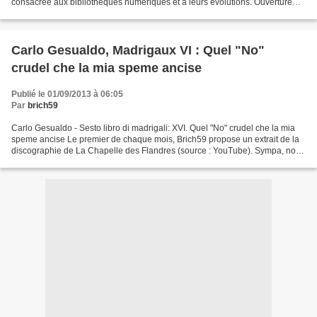
consacrée aux bibliothèques numériques et à leurs évolutions. Ouverture
par Anne Marie LIBMANN et Véronique...
Carlo Gesualdo, Madrigaux VI : Quel "No"
crudel che la mia speme ancise
Publié le 01/09/2013 à 06:05
Par
brich59
Carlo Gesualdo - Sesto libro di madrigali: XVI. Quel "No" crudel che la mia
speme ancise Le premier de chaque mois, Brich59 propose un extrait de la
discographie de La Chapelle des Flandres (source : YouTube). Sympa, non
?