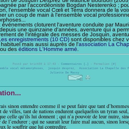
tion de Josquin Desprez
de Maurice Bourbon (2005)
gnée par l’accordéoniste Bogdan Nesterenko ; po
ion, l'ensemble vocal Cœli et Terra donnera de la voix
er un coup de main à l'ensemble vocal professionne
rphoses...
événements cloturent l'aventure conduite par Maur
depuis une quinzaine d'années, aventure qui a perm
trement de l'intégrale des messes de Josquin, avent
Les enregistrements (10 CD)
sont disponibles chez v
 habituel mais aussi auprès de l'
association La Chap
ou des
éditions L'Homme armé
.
Posté par brich59 à 17:43 -
Commentaires [
…
]
- Permalien [
#
]
emble vocal métamorphoses
,
josquin desprez
,
Association La Chapelle des 
Juliette De Massy
tion...
rais sinon entendre comme il se peut faire que tant d’hommes,
t de villes, tant de nations endurent quelquefois un tyran seul,
ue celle qu’ils lui donnent ; qui n’a pouvoir de leur nuire, sin
 de l’endurer ; qui ne saurait leur faire mal aucun, sinon lorsq
x le souffrir que lui contredire.