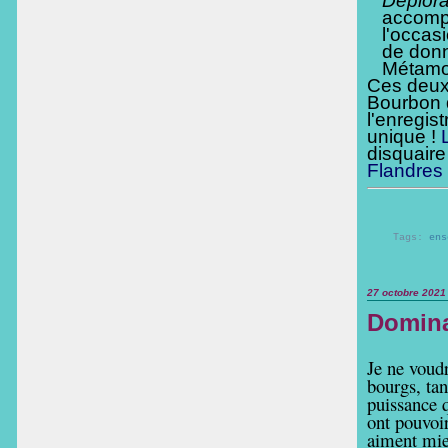
Déplora
accompa
l'occas
de donn
Métamo
Ces deux 
Bourbon 
l'enregis
unique !
disquaire
Flandres
Tags:
ens
27 octobre 2021
Domina
Je ne voud
bourgs, tan
puissance q
ont pouvoir
aiment mieu