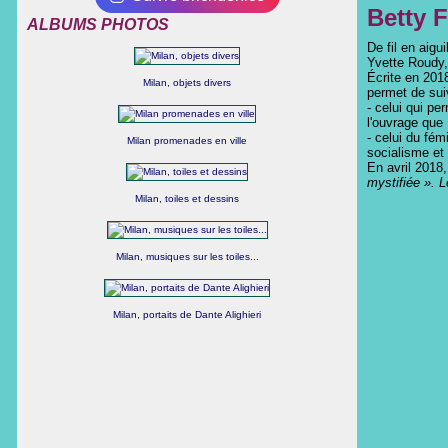
Betty 
ALBUMS PHOTOS
De fil en aigu
Yvette Roudy, 
Écrite en 2018
Milan, objets divers
permet de sui
- celui qui pe
l'ouvrage que
- celui du fé
Milan promenades en ville
socialisme et 
En avril 2018
mystifiée ». 
Milan, toiles et dessins
Milan, musiques sur les toiles...
Milan, portaits de Dante Alighieri