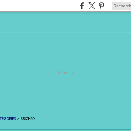
Publicité
TEGORIES
>
BRICH59