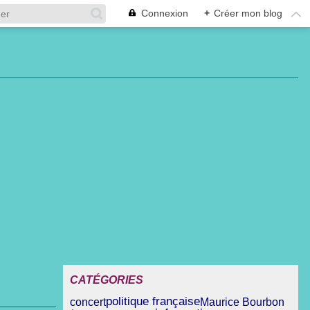
Connexion
+
Créer mon blog
CATÉGORIES
politique française
concert
Maurice Bourbon