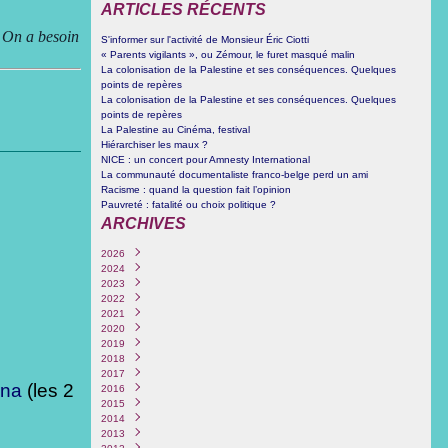
ARTICLES RÉCENTS
. On a besoin
S'informer sur l'activité de Monsieur Éric Ciotti
« Parents vigilants », ou Zémour, le furet masqué malin
La colonisation de la Palestine et ses conséquences. Quelques
points de repères
La colonisation de la Palestine et ses conséquences. Quelques
points de repères
La Palestine au Cinéma, festival
Hiérarchiser les maux ?
NICE : un concert pour Amnesty International
La communauté documentaliste franco-belge perd un ami
Racisme : quand la question fait l’opinion
Pauvreté : fatalité ou choix politique ?
ARCHIVES
2026
2024
Juin
(1)
2023
Octobre
(3)
2022
Septembre
Décembre
(4)
(1)
2021
Juin
Novembre
Décembre
(1)
(1)
(1)
2020
Mars
Mars
Septembre
Décembre
(3)
(1)
(2)
(1)
2019
Février
Février
Août
Novembre
Décembre
(1)
(4)
(1)
(6)
(1)
2018
Janvier
Janvier
Juillet
Octobre
Novembre
Octobre
(3)
(2)
(1)
(6)
(1)
(5)
2017
Juin
Septembre
Octobre
Septembre
Novembre
(1)
(1)
(1)
(1)
(1)
éna
(les 2
2016
Mai
Juin
Septembre
Août
Août
Décembre
(4)
(1)
(1)
(1)
(1)
(1)
2015
Février
Mai
Août
Juillet
Juillet
Novembre
Décembre
(1)
(1)
(2)
(1)
(2)
(1)
(1)
2014
Avril
Juillet
Juin
Juin
Octobre
Novembre
Décembre
(2)
(1)
(1)
(5)
(3)
(2)
(12)
2013
Mars
Juin
Mai
Avril
Juillet
Octobre
Novembre
Décembre
(1)
(2)
(1)
(4)
(1)
(1)
(1)
(4)