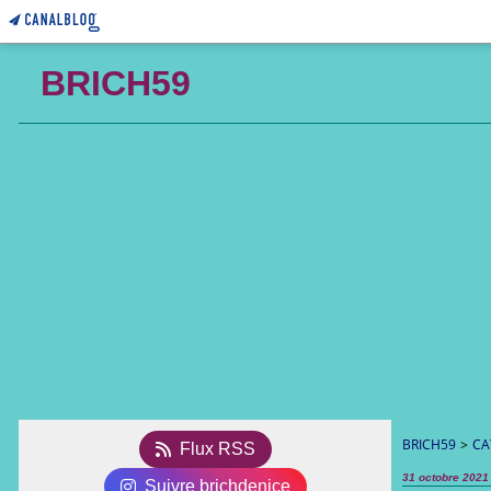
BRICH59
BRICH59
>
CA
Flux RSS
31 octobre 2021
Suivre brichdenice