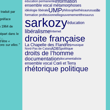
information
éducation permanente
ensemble vocal métamorphoses
UMP
veille
idéologie libérale
philosophie
thésaurus
 traduit par
gouvernement
formation professionnelle
thesaurus
sarkozy
 préface
éducation
en 1964 de
libéralisme
Internet
départ dans le
droite française
...
d’être «
La Chapelle des Flandres
ns sur elles."
musique
ADBS
politique
Nord-Pas de Calais
droits de l'homme
documentation
documentaliste
ensemble vocal Cœli et Terra
rhétorique politique