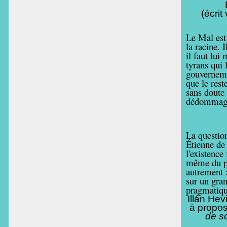
(écrit
Le Mal est 
la racine. 
il faut lui
tyrans qui 
gouverneme
que le rest
sans doute 
dédommager
La questio
Étienne de 
l'existence 
même du po
autrement 
sur un gran
pragmatiqu
Illán He
à propos
de s