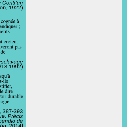
e Contr'un
fon, 1922)
a cognée à
vendiquer ;
etits
i croient
uveront pas
 de
esclavage
0/18 1992)
squ'à
-ils
tifier,
e dire
oir durable
logie
.
387-393
que. Précis
mpendio de
ión
, 2014
]