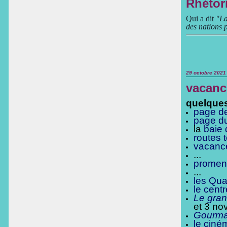
Rhétori
Qui a dit
"La 
des nations 
29 octobre 2021
vacanc
quelque
page d
page d
la
baie 
routes 
vacanc
...
promen
...
les Qua
le cent
Le gran
et 3 nov.
Gourma
le ciné