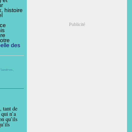
 et
ur
, histoire
l
Publicité
ice
is
ure
otre
elle des
Flandres
,
 tant de
 qui n’a
on qu’ils
u’ils