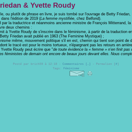
Friedan & Yvette Roudy
ille, ou plutôt de phrase en livre, je suis tombé sur l'ouvrage de Betty Friedan,
dans l'édition de 2019 (
La femme mystifiée
, chez Belfond).
 par la traductrice et néanmoins ancienne ministre de François Mitterrand, la
vre deux chemins :
rmit à Yvette Roudy de s'inscrire dans le féminisme, à partir de la traduction 
 Betty Friedan avait publié en 1963 (The Feminine Mystique) ;
minisme même, mouvement politique s'il en est, chemin qui tient son point de 
dont le tracé est pour le moins tortueux, n'épargnant pas les retours en arrière
, Yvette Roudy peut écrire que "
de toute évidence la « femme » n’en finit pas 
Les féministes de demain ont encore de beaux jours devant elles. Nous compto
Posté par brich59 à 12:18 -
Commentaires [
…
]
- Permalien [
#
]
Tags:
Féminisme