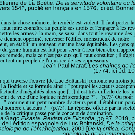
Etienne de La Boétie,
De la servitude volontaire ou l
 vers 154?, publié en français en 1576, ici éd. Bonne
dans la chose même et le remède est violent. Il faut porter l
Il faut faire connaître au peuple ses droits et l'engager à les re
 mettre les armes à la main, se saisir dans tout le royaume des p
le tiennent opprimé, renverser l'édifice monstrueux de notre
nt, en établir un nouveau sur une base équitable. Les gens qu
e du genre humain est fait pour servir à leur bien-être n'appro
ce remède, mais ce n'est pas eux qu'il faut consulter ; il s'agit
 tout un peuple de l'injustice de ses oppresseurs.
Jean-Paul Marat,
Les chaînes de l’
(1774, ici éd. 1
n qui traverse l'œuvre [de Luc Boltanski] remonte au moins ju
La Boétie et se formule ainsi : "pourquoi les acteurs acceptent
factuelle d'inégalités alors que [...] il est très difficile de les jus
int de vue d'une logique méritocratique ?". (p.73) Ou pour l
: " comment un petit nombre d'acteurs peut-il établir un pouv
d nombre d'acteurs ? " (p.75). La réponse offerte par la socio
e de la critique passe par le concept de domination.
via Gago
Eikasia. Revista de Filosofía
,
n
o
87,‎ 2019,
p
 de l'édition espagnole de Luc Boltanski,
De la criti
ociologie de l’émancipation
, 2009 [
De la crítica. Co
sociología de la emancipac