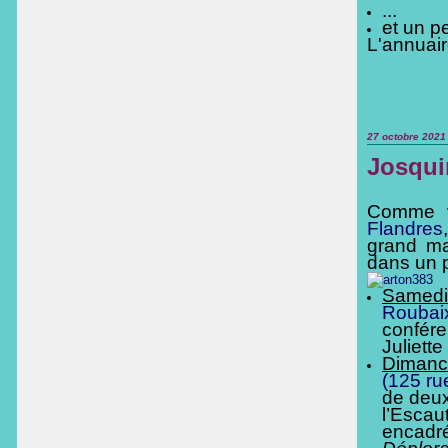
...
et un pe
L'annuair
27 octobre 2021
Josqui
Comme v
Flandres
grand ma
dans un 
Samedi
Roubai
confére
Juliett
Dimanc
(125 ru
de deux
l’Escau
encadré