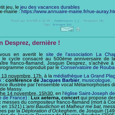
tit jeu, le
jeu des vacances durables
e-mairie :
https://www.annuaire-mairie.fr/rue-auray.ht
Posté par brich59 à 16:30 -
Commentaires [
…
]
- Permalien [
#
]
Tags:
Bretagne Sud
n Desprez, dernière !
ous en avertit le
site de l'association La Cha
, le cycle consacré au 500
ème
anniversaire de l
ître franco-flamand, Josquin Desprez, s’achève à
programme coproduit par le
Conservatoire de Rouba
 13 novembre, 17h
, à la
médiathèque La Grand Pla
x
:
conférence de
Jacques Barbier
, musicologue
,
nce illustrée par l’ensemble vocal Métamorphoses di
e de Massy.
he 14 novembre, 15h30
, en l'
église Saint-Joseph d
e de France)
:
Lux aeterna, concert
qui propose des
 messes du compositeur franco-flamand (mort à Co
t en 1521)
L’ami Baudichon
et
Malheur me bat
, mes
es par la
Déploration d’Ockeghem
, de Josquin (1497