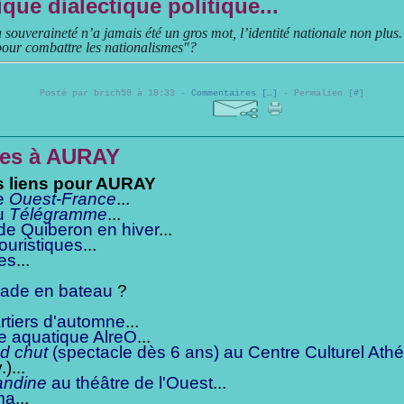
que dialectique politique...
souveraineté n’a jamais été un gros mot, l’identité nationale non plus
pour combattre les nationalismes"?
Posté par brich59 à 18:33 -
Commentaires [
…
]
- Permalien [
#
]
es à AURAY
s liens pour AURAY
e
Ouest-France
...
u
Télégramme
...
de Quiberon en hiver
...
touristiques
...
es
...
ade en bateau
?
rtiers d'automne
...
re aquatique AlreO
...
d chut
(spectacle dès 6 ans) au Centre Culturel Ath
)...
ndine
au théâtre de l'Ouest
...
ma
...