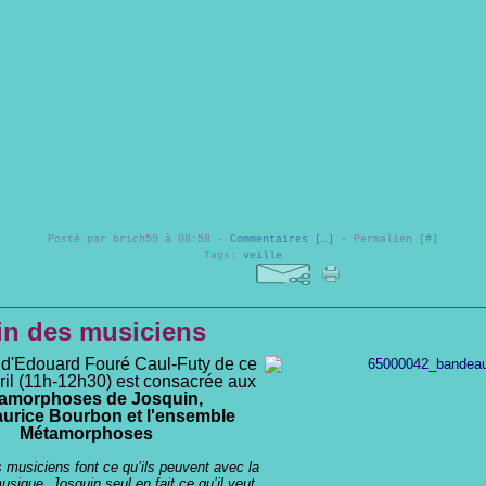
Posté par brich59 à 08:58 -
Commentaires [
…
]
- Permalien [
#
]
Tags:
veille
in des musiciens
 d'Edouard Fouré Caul-Futy de ce
vril (11h-12h30) est consacrée aux
amorphoses de Josquin,
urice Bourbon et l'ensemble
Métamorphoses
 musiciens font ce qu’ils peuvent avec la
usique, Josquin seul en fait ce qu’il veut
.