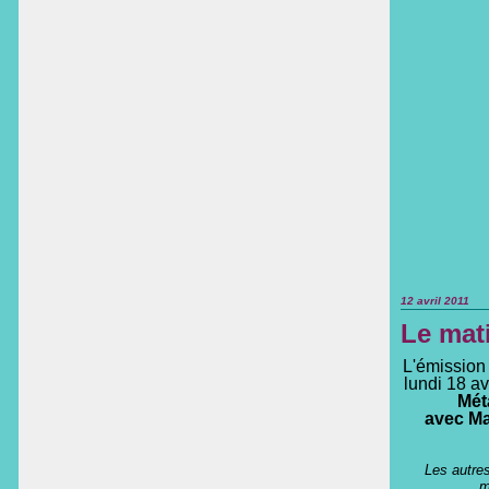
12 avril 2011
Le mat
L'émission
lundi 18 a
Mét
avec Ma
Les autres
m