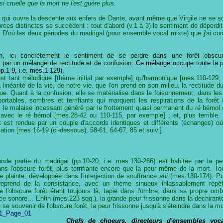
ruelle que la mort ne l'est guère plus.
 qui ouvre la descente aux enfers de Dante, avant même que Virgile ne se soi
rces distinctes se succèdent : tout d'abord (v.1 à 3) le sentiment de déperdit
). D'où les deux périodes du madrigal (pour ensemble vocal mixte) que j'ai c
on, ici concrètement le sentiment de se perdre dans une forêt obscur
par un mélange de rectitude et de confusion.
Ce mélange occupe toute la p
p.1-9, i.e. mes.1-129).
est tant mélodique [thème initial par exemple] qu'harmonique [mes.110-129,
la linéarité de la vie, de notre vie, que l'on prend en son milieu, la rectitude d
due. Quant à la confusion, elle se matérialise dans le foisonnement, dans le
portables, sombres et terrifiants qui marquent les respirations de la forêt
s le malaise incessant généré par le frottement quasi permanent du ré bémol 
 avec le ré bémol [mes.28-42 ou 110-115, par exemple] ; et, plus terrible, 
êt est rendue par un couple d'accords identiques et différents (échanges) où 
ation [mes.16-19 (ci-dessous), 58-61, 64-67, 85 et suiv.].
nde partie du madrigal (pp.10-20, i.e. mes.130-266) est habitée par la pe
ans l'obscure forêt, plus terrifiante encore que la peur même de la mort. To
te plainte, développée dans l'interjection de souffrance
ahi
(mes.130-174). Pu
reprend de la consistance, avec un thème sinueux inlassablement répété
 l'obscure forêt étant toujours là, tapie dans l'ombre, dans sa propre om
ce sonore... Enfin (mes.223 sqq.), la grande peur frissonne dans la déchirant
e se souvenir de l'obscure forêt, la peur frissonne jusqu'à s'éteindre dans la mo
Chefs de choeurs, directeurs d'ensembles
voc