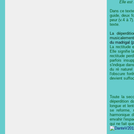
Elle est si c
Dans ce texte
guide, deux fo
peur (v.4 à 7
texte.
La déperditi
musicalement 
du madrigal (p
La rectitude 
Elle signifie 
rectitude per
parfois insup
s'indique dan
du ré naturel
l'obscure for
devient suffoc
Toute la seco
déperdition d
longue et len
se reforme, 
harmonique de
envahir l'espa
qui ne fait qu