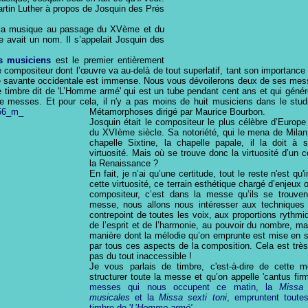
rtin Luther à propos de Josquin des Prés
 la musique au passage du XV
ème
et du
e avait un nom. Il s’appelait Josquin des
s musiciens
est le premier entièrement
 compositeur dont l’œuvre va au-delà de tout superlatif, tant son importance d
e savante occidentale est immense. Nous vous dévoilerons deux de ses mes
 timbre dit de 'L’Homme armé' qui est un tube pendant cent ans et qui génér
e messes. Et pour cela, il n'y a pas moins de huit musiciens dans le stud
Métamorphoses dirigé par Maurice Bourbon
.
Josquin était le compositeur le plus célèbre d’Europe
du XVIème siècle. Sa notoriété, qui le mena de Mila
chapelle Sixtine, la chapelle papale, il la doit à 
virtuosité. Mais où se trouve donc la virtuosité d’un 
la Renaissance ?
En fait, je n’ai qu’une certitude, tout le reste n'est qu'
cette virtuosité, ce terrain esthétique chargé d’enjeux 
compositeur, c’est dans la messe qu’ils se trouven
messe, nous allons nous intéresser aux techniques
contrepoint de toutes les voix, aux proportions rythmi
de l’esprit et de l’harmonie, au pouvoir du nombre, ma
manière dont la mélodie qu’on emprunte est mise en 
par tous ces aspects de la composition. Cela est trè
pas du tout inaccessible !
Je vous parlais de timbre, c'est-à-dire de cette m
structurer toute la messe et qu’on appelle 'cantus fir
messes qui nous occupent ce matin, la
Missa
musicales
et la
Missa sexti toni
, empruntent toute
timbre de '
L’Homme armé'
...