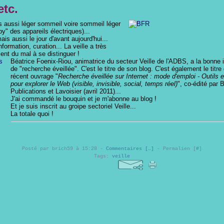
etc.
s aussi léger sommeil voire sommeil léger
 by" des appareils électriques)...
is aussi le jour d'avant aujourd'hui...
formation, curation... La veille a très
nt du mal à se distinguer !
Béatrice Foenix-Riou, animatrice du secteur Veille de l'ADBS, a la bonne i
de "recherche éveillée". C'est le titre de son blog. C'est également le titre
récent ouvrage "
Recherche éveillée sur Internet : mode d'emploi - Outils
pour explorer le Web (visible, invisible, social, temps réel)
", co-édité par 
Publications et Lavoisier (avril 2011)...
J'ai commandé le bouquin et je m'abonne au blog !
Et je suis inscrit au groipe sectoriel Veille...
La totale quoi !
Posté par brich59 à 15:28 -
Commentaires [
…
]
- Permalien [
#
]
Tags:
veille