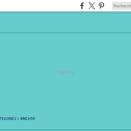
Publicité
TEGORIES
>
BRICH59