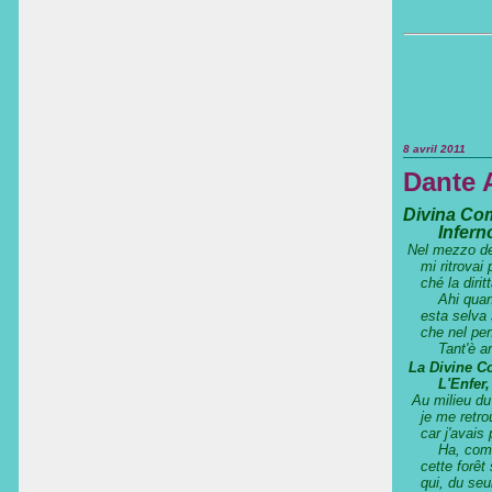
8 avril 2011
Dante A
Divina Co
Inferno,
Nel mezzo de
mi ritrovai p
ché la diritta
Ahi quanto a
esta selva se
che nel pensi
Tant'è amar
La Divine C
L'Enfer, p
Au milieu du
je me retrou
car j'avais p
Ha, combien 
cette forêt s
qui, du seul 