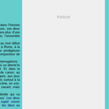
Publicité
ans l’histoire
ses, ses deux
era plus d’une
io, l’ensemble
 au tout début
n à Rome, à la
sa prodigieuse
compositeur de
interrogations :
où on attend le
t. Et dans la
 de canon, au
ques, aux jeux
is surtout à la
scène, en son,
s savant, mais
élodie qui va
mus'.
Les deux
 super voces
s les deux au