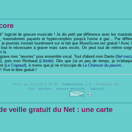
core
t" logiciel de gravure musicale ! Je dis petit par différence avec les mastod
s, mastodontes payants et hypercomplets jusqu'à l'usine à gaz... Par diffé
je pourrais insister lourdmeent sur le fait que MuseScore est gratuit ! Avec lu
, tout le nécessaire à graver mais sans excès. On peut tout de même soig
st
là
.
egrave mes "œuvres" pour ensemble vocal. Tout d'abord mon Dante (
Nel mez
a
), puis mon Rimbaud (
L'étoile
). Dès que j'ai un peu de temps, je m'attaq
re (
Le Crapaud
), à moins que je ne m'occupe de
La Chanson du pauvre
...
! Vive le libre gratuit !
Posté par brich59 à 14:40 -
Commentaires [
…
]
- Permalien [
#
]
Tags:
musique
,
gravure musicale
,
logiciel
de veille gratuit du Net : une carte