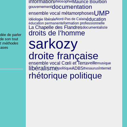
information
Maurice Bourbon
philosophie
documentation
gouvernement
UMP
ensemble vocal métamorphoses
éducation
idéologie libérale
Nord-Pas de Calais
formation professionnelle
éducation permanente
La Chapelle des Flandres
documentaliste
droits de l'homme
dée de parler
sarkozy
 de son tout
 et méthodes
Bases
droite française
ensemble vocal Cœli et Terra
veille
musique
libéralisme
ADBS
politique
thesaurus
Internet
rhétorique politique