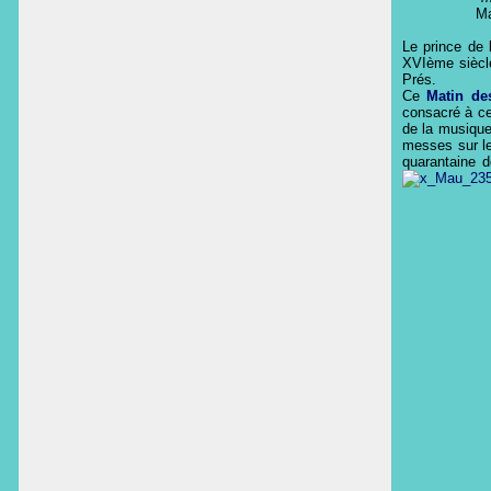
Ma
Le prince de
XVI
ème
siècl
Prés.
Ce
Matin de
consacré à ce
de la musiqu
messes sur le
quarantaine d