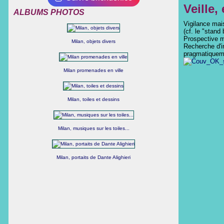
Veille, 
ALBUMS PHOTOS
Vigilance mai
(cf. le "stand
Prospective ma
Milan, objets divers
Recherche d'in
pragmatiqueme
Milan promenades en ville
Milan, toiles et dessins
Milan, musiques sur les toiles...
Milan, portaits de Dante Alighieri