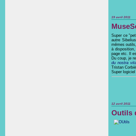
19 avril 2011
MuseS
Super ce "peti
autre Sibeliu
mêmes outils, 
à disposition
page etc. Il e
Du coup, je r
du nostra vit
Tristan Corbiè
Super logiciel 
12 avril 2011
Outils 