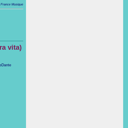
e France Musique
a vita)