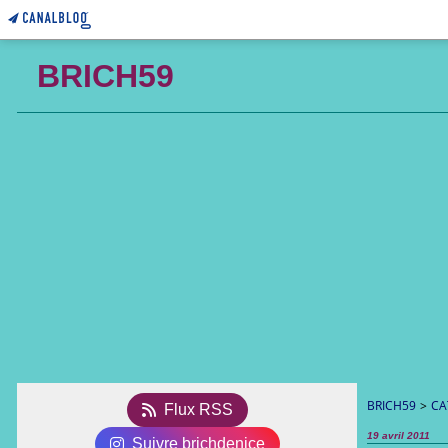
BRICH59
BRICH59
>
CA
Flux RSS
19 avril 2011
Suivre brichdenice