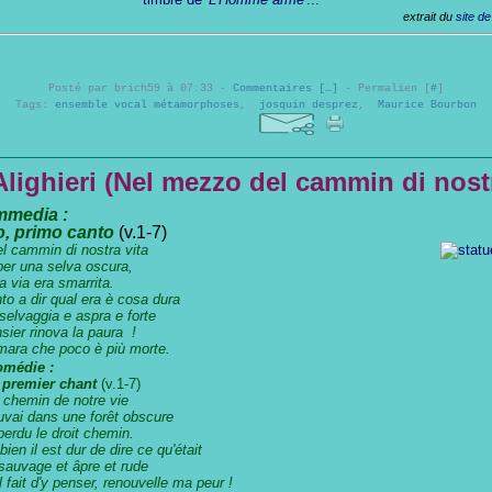
extrait du
site d
Posté par brich59 à 07:33 -
Commentaires [
…
]
- Permalien [
#
]
Tags:
ensemble vocal métamorphoses
,
josquin desprez
,
Maurice Bourbon
lighieri (Nel mezzo del cammin di nostr
mmedia :
 primo canto
(v.1-7)
l cammin di nostra vita
er una selva oscura,
 via era smarrita.
 dir qual era è cosa dura
lvaggia e aspra e forte
er rinova la paura !
a che poco è più morte.
omédie :
remier chant
(v.1-7)
 chemin de notre vie
vai dans une forêt obscure
erdu le droit chemin.
il est dur de dire ce qu'était
auvage et âpre et rude
fait d'y penser, renouvelle ma peur !