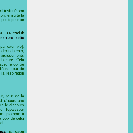
t institué son
ion, ensuite la
omposé pour ce
e, se traduit
remière partie
 par exemple].
u droit chemin,
s bruissements
 obscure. Cela
avec le do, ou
l'épaisseur de
la respiration
ur, peur de la
ut d'abord une
is le discours
, l'épaisseur
bre, prompte à
e voix de celui
rt.
aux,
si vous