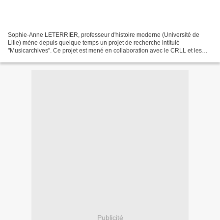
Sophie-Anne LETERRIER, professeur d'histoire moderne (Université de
Lille) mène depuis quelque temps un projet de recherche intitulé
"Musicarchives". Ce projet est mené en collaboration avec le CRLL et les
archives départementales du Nord et du Pas-de-Calais....
Publicité