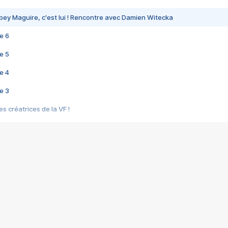
bey Maguire, c'est lui ! Rencontre avec Damien Witecka
e 6
e 5
e 4
e 3
s créatrices de la VF !
e 2
e 1
e Mektoub My Love arrive enfin ! Rencontre avec Shaïn Boumedine et Sal
i : après Toni en famille
elle réalise le bouleversant Dites lui que je l'aime
ais ! Rencontre autour de Vie privée de Rebecca Zlotowski