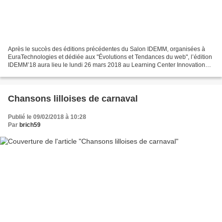
Après le succès des éditions précédentes du Salon IDEMM, organisées à
EuraTechnologies et dédiée aux "Évolutions et Tendances du web", l’édition
IDEMM’18 aura lieu le lundi 26 mars 2018 au Learning Center Innovation
LILLIAD situé sur le Campus de Villeneuve...
Chansons lilloises de carnaval
Publié le 09/02/2018 à 10:28
Par
brich59