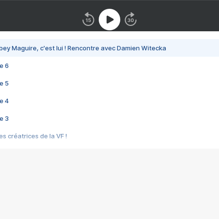
bey Maguire, c'est lui ! Rencontre avec Damien Witecka
e 6
e 5
e 4
e 3
s créatrices de la VF !
e 2
e 1
e Mektoub My Love arrive enfin ! Rencontre avec Shaïn Boumedine et Sal
i : après Toni en famille