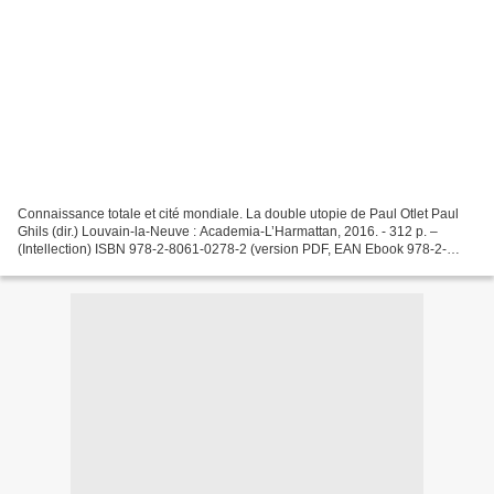
Connaissance totale et cité mondiale. La double utopie de Paul Otlet Paul
Ghils (dir.) Louvain-la-Neuve : Academia-L’Harmattan, 2016. - 312 p. –
(Intellection) ISBN 978-2-8061-0278-2 (version PDF, EAN Ebook 978-2-
8061-0831-9) « Novam evolvere humanitatem...