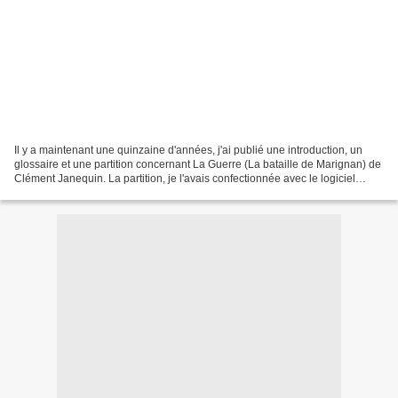
Il y a maintenant une quinzaine d'années, j'ai publié une introduction, un
glossaire et une partition concernant La Guerre (La bataille de Marignan) de
Clément Janequin. La partition, je l'avais confectionnée avec le logiciel
Encore (Passeport) ; le temps...