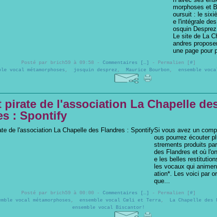
morphoses et B
oursuit : le si
e l'intégrale d
osquin Desprez 
Le site de La C
andres proposer
une page pour p
Posté par brich59 à 09:58 -
Commentaires [
…
]
- Permalien [
#
]
ble vocal métamorphoses
,
josquin desprez
,
Maurice Bourbon
,
ensemble voca
t pirate de l'association La Chapelle de
s : Spontify
Si vous avez un compt
ous pourrez écouter pl
strements produits pa
des Flandres et où l'o
e les belles restituti
les vocaux qui animen
ation*. Les voici par o
que...
Posté par brich59 à 00:00 -
Commentaires [
…
]
- Permalien [
#
]
emble vocal métamorphoses
,
ensemble vocal Cœli et Terra
,
La Chapelle des 
ensemble vocal Biscantor!