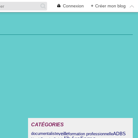
Connexion
+
Créer mon blog
CATÉGORIES
veille
ADBS
formation professionnelle
documentaliste