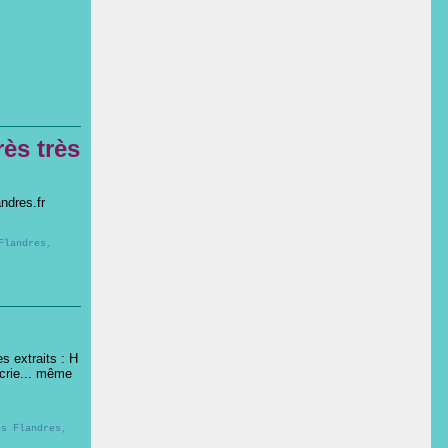
ès très
ndres.fr
Flandres
,
 extraits : H
 crie... même
es Flandres
,