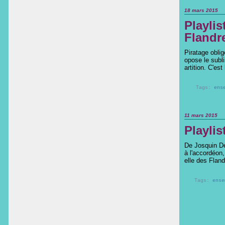
18 mars 2015
Playlis
Flandr
Piratage obli
opose le subl
artition. C'est
Tags:
ens
11 mars 2015
Playlis
De Josquin De
à l'accordéon,
elle des Fland
Tags:
ense