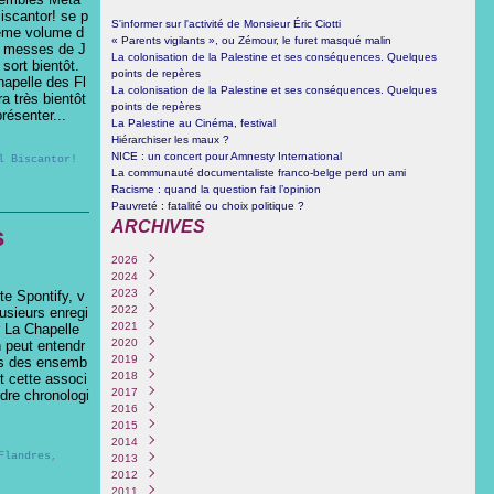
iscantor! se p
S'informer sur l'activité de Monsieur Éric Ciotti
xième volume d
« Parents vigilants », ou Zémour, le furet masqué malin
es messes de J
La colonisation de la Palestine et ses conséquences. Quelques
sort bientôt.
points de repères
hapelle des Fl
La colonisation de la Palestine et ses conséquences. Quelques
a très bientôt
points de repères
résenter...
La Palestine au Cinéma, festival
Hiérarchiser les maux ?
NICE : un concert pour Amnesty International
l Biscantor!
La communauté documentaliste franco-belge perd un ami
Racisme : quand la question fait l’opinion
Pauvreté : fatalité ou choix politique ?
ARCHIVES
s
2026
2024
Juin
(1)
2023
Octobre
(3)
e Spontify, v
2022
Septembre
Décembre
(4)
(1)
usieurs enregi
2021
Juin
Novembre
Décembre
(1)
(1)
(1)
r La Chapelle
2020
Mars
Mars
Septembre
Décembre
(3)
(1)
(2)
(1)
n peut entendr
2019
Février
Février
Août
Novembre
Décembre
(1)
(4)
(1)
(6)
(1)
ons des ensemb
2018
Janvier
Janvier
Juillet
Octobre
Novembre
Octobre
(3)
(2)
(1)
(6)
(1)
(5)
t cette associ
2017
Juin
Septembre
Octobre
Septembre
Novembre
(1)
(1)
(1)
(1)
(1)
rdre chronologi
2016
Mai
Juin
Septembre
Août
Août
Décembre
(4)
(1)
(1)
(1)
(1)
(1)
2015
Février
Mai
Août
Juillet
Juillet
Novembre
Décembre
(1)
(1)
(2)
(1)
(2)
(1)
(1)
2014
Avril
Juillet
Juin
Juin
Octobre
Novembre
Décembre
(2)
(1)
(1)
(5)
(3)
(2)
(12)
Flandres
,
2013
Mars
Juin
Mai
Avril
Juillet
Octobre
Novembre
Décembre
(1)
(2)
(1)
(4)
(1)
(1)
(1)
(4)
2012
Février
Mai
Mars
Février
Juin
Septembre
Septembre
Novembre
Décembre
(3)
(1)
(1)
(2)
(3)
(3)
(2)
(1)
(1)
2011
Janvier
Avril
Avril
Juillet
Juin
Octobre
Novembre
Décembre
(10)
(7)
(3)
(4)
(1)
(3)
(6)
(20)