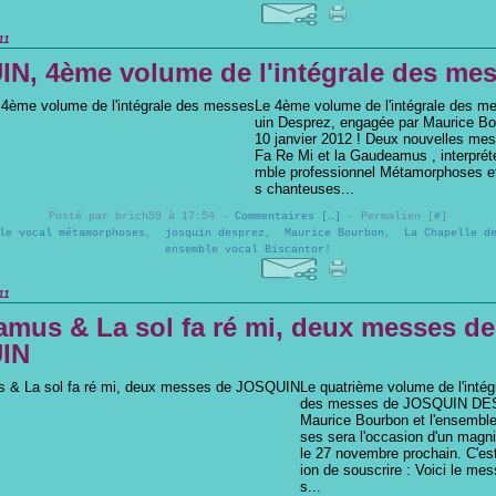
11
N, 4ème volume de l'intégrale des me
Le 4ème volume de l'intégrale des m
uin Desprez, engagée par Maurice Bou
10 janvier 2012 ! Deux nouvelles mes
Fa Re Mi et la Gaudeamus , interprét
mble professionnel Métamorphoses et
s chanteuses...
Posté par brich59 à 17:54 -
Commentaires [
…
]
- Permalien [
#
]
le vocal métamorphoses
,
josquin desprez
,
Maurice Bourbon
,
La Chapelle d
ensemble vocal Biscantor!
11
mus & La sol fa ré mi, deux messes de
IN
Le quatrième volume de l'intég
des messes de JOSQUIN DE
Maurice Bourbon et l'ensemb
ses sera l'occasion d'un magni
le 27 novembre prochain. C'est
ion de souscrire : Voici le me
s...