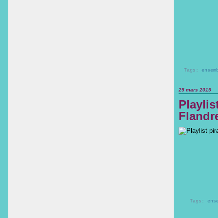
Tags:
ensem
25 mars 2015
Playlis
Flandre
Tags:
ens