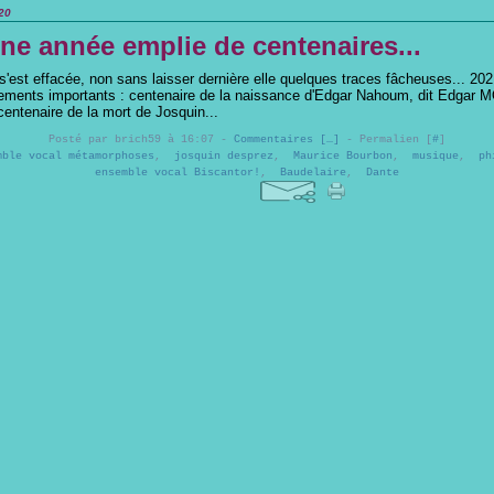
20
une année emplie de centenaires...
s'est effacée, non sans laisser dernière elle quelques traces fâcheuses... 202
ments importants : centenaire de la naissance d'Edgar Nahoum, dit Edgar M
centenaire de la mort de Josquin...
Posté par brich59 à 16:07 -
Commentaires [
…
]
- Permalien [
#
]
mble vocal métamorphoses
,
josquin desprez
,
Maurice Bourbon
,
musique
,
ph
ensemble vocal Biscantor!
,
Baudelaire
,
Dante