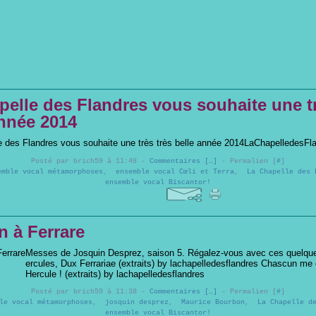
pelle des Flandres vous souhaite une tr
année 2014
LaChapelledesFla
Posté par brich59 à 11:48 -
Commentaires [
…
]
- Permalien [
#
]
emble vocal métamorphoses
,
ensemble vocal Cœli et Terra
,
La Chapelle des 
ensemble vocal Biscantor!
n à Ferrare
Messes de Josquin Desprez, saison 5. Régalez-vous avec ces quelques
ercules, Dux Ferrariae (extraits) by lachapelledesflandres Chascun me
Hercule ! (extraits) by lachapelledesflandres
Posté par brich59 à 11:38 -
Commentaires [
…
]
- Permalien [
#
]
le vocal métamorphoses
,
josquin desprez
,
Maurice Bourbon
,
La Chapelle d
ensemble vocal Biscantor!