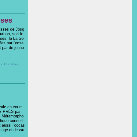
sses
esses de Josq
rbon, sort le
ses, la La Sol
ées par l'ense
 par de jeune
es Flandres
,
rale en cours
S PRÉS par
le Métamorpho
fique concert
 aussi l'occas
ssage ci-dessu