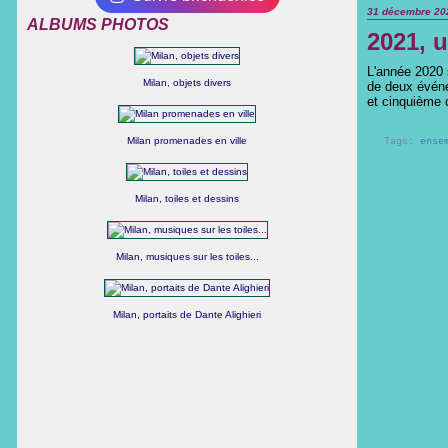
31 décembre 20
ALBUMS PHOTOS
2021, 
L'année 2020 
Milan, objets divers
de deux événe
et cinquième 
Milan promenades en ville
Tags:
ense
Milan, toiles et dessins
Milan, musiques sur les toiles...
Milan, portaits de Dante Alighieri