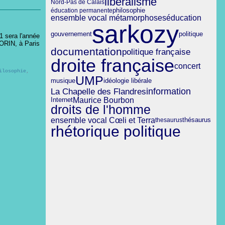
libéralisme
Nord-Pas de Calais
éducation permanente
philosophie
éducation
ensemble vocal métamorphoses
sarkozy
gouvernement
politique
1 sera l'année
ORIN, à Paris
documentation
politique française
droite française
concert
ilosophie
,
UMP
musique
idéologie libérale
La Chapelle des Flandres
information
Maurice Bourbon
Internet
droits de l'homme
ensemble vocal Cœli et Terra
thesaurus
thésaurus
rhétorique politique