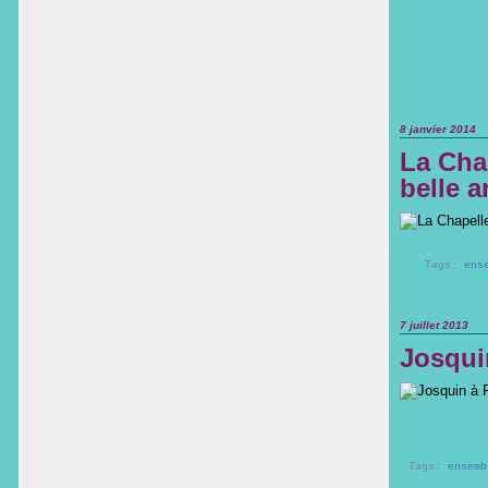
8 janvier 2014
La Cha
belle 
Tags:
ens
7 juillet 2013
Josqui
Tags:
ensemb