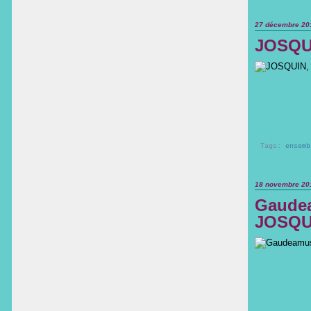
27 décembre 20
JOSQUI
Tags:
ensemb
18 novembre 20
Gaudea
JOSQU