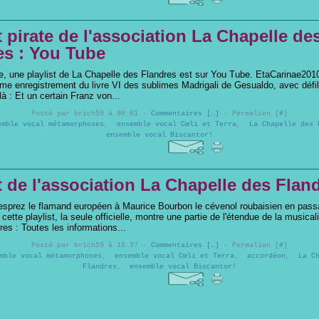
t pirate de l'association La Chapelle de
es : You Tube
ge, une playlist de La Chapelle des Flandres est sur You Tube. EtaCarinae201
ime enregistrement du livre VI des sublimes Madrigali de Gesualdo, avec défi
 là : Et un certain Franz von...
Posté par brich59 à 00:01 -
Commentaires [
…
]
- Permalien [
#
]
emble vocal métamorphoses
,
ensemble vocal Cœli et Terra
,
La Chapelle des 
ensemble vocal Biscantor!
t de l'association La Chapelle des Flan
sprez le flamand européen à Maurice Bourbon le cévenol roubaisien en pass
 cette playlist, la seule officielle, montre une partie de l'étendue de la musica
res : Toutes les informations...
Posté par brich59 à 18:37 -
Commentaires [
…
]
- Permalien [
#
]
mble vocal métamorphoses
,
ensemble vocal Cœli et Terra
,
accordéon
,
La C
Flandres
,
ensemble vocal Biscantor!