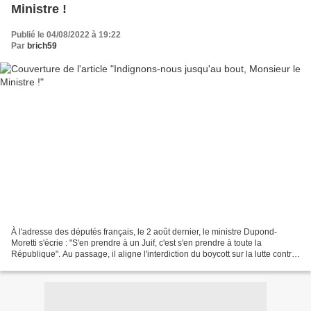
Ministre !
Publié le 04/08/2022 à 19:22
Par
brich59
À l'adresse des députés français, le 2 août dernier, le ministre Dupond-
Moretti s'écrie : "S'en prendre à un Juif, c'est s'en prendre à toute la
République". Au passage, il aligne l'interdiction du boycott sur la lutte contre
l’antisémitisme, confondant...