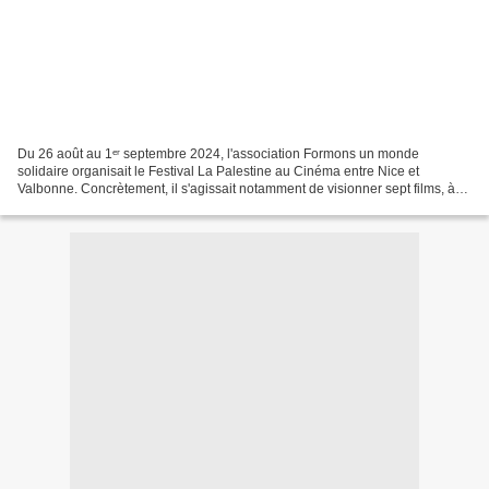
Du 26 août au 1ᵉʳ septembre 2024, l'association Formons un monde
solidaire organisait le Festival La Palestine au Cinéma entre Nice et
Valbonne. Concrètement, il s'agissait notamment de visionner sept films, à
savoir 200 mètres (VOST) - 26 août Where...