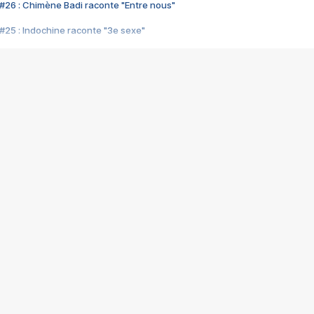
#26 : Chimène Badi raconte "Entre nous"
#25 : Indochine raconte "3e sexe"
#24 : Zaho raconte "C'est chelou"
#23 : Patrick Bruel raconte "Au café des délices"
#22 : Kyo raconte "Le chemin"
#21 : Nolwenn Leroy raconte "Cassé"
#20 : Patrick Hernandez raconte "Born to be alive"
#19 : Lorie raconte "Près de moi"
#18 : Michael Jones raconte "A nos actes manqués" (avec Jean-Jacque
#17 : Khaled raconte "Aïcha"
#16 : Corneille raconte "Parce qu'on vient de loin"
#15 : Indochine raconte "L'aventurier"
14 : Lorie raconte "Sur un air latino"