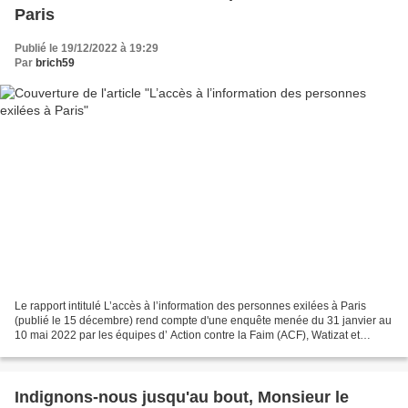
Paris
Publié le 19/12/2022 à 19:29
Par
brich59
Le rapport intitulé L’accès à l’information des personnes exilées à Paris
(publié le 15 décembre) rend compte d'une enquête menée du 31 janvier au
10 mai 2022 par les équipes d’ Action contre la Faim (ACF), Watizat et
France terre d’asile (FTDA). ACF...
Indignons-nous jusqu'au bout, Monsieur le