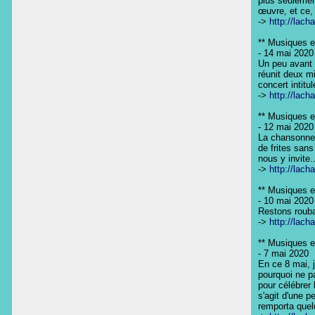
plus seulement
œuvre, et ce, 
-> 
http://lach
** Musiques en
- 14 mai 2020

Un peu avant l
réunit deux mi
concert intitul
-> 
http://lach
** Musiques en
- 12 mai 2020

La chansonnett
de frites sans
nous y invite...
-> 
http://lach
** Musiques en
- 10 mai 2020

Restons roubai
-> 
http://lach
** Musiques en
- 7 mai 2020

En ce 8 mai, j
pourquoi ne pa
pour célébrer 
s'agit d'une p
remporta quelq