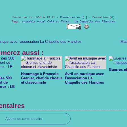
Posté par brich59 à 13:41 -
Commentaires [
…
]
- Permalien [
#
]
Tags:
ensemble vocal Cœli et Terra
,
La Chapelle des Flandres
sique avec l'association La Chapelle des Flandres
Mati
imerez aussi :
Guerres e
Hommage à François
Avril en musique avec
des 500
Grenier, chef de choeur
l'association La
rt de
et claveciniste
Chapelle des Flandres
rez : LE
ntaires
Ajouter un commentaire