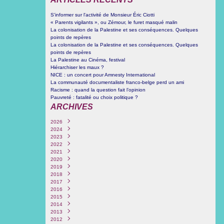
S'informer sur l'activité de Monsieur Éric Ciotti
« Parents vigilants », ou Zémour, le furet masqué malin
La colonisation de la Palestine et ses conséquences. Quelques
points de repères
La colonisation de la Palestine et ses conséquences. Quelques
points de repères
La Palestine au Cinéma, festival
Hiérarchiser les maux ?
NICE : un concert pour Amnesty International
La communauté documentaliste franco-belge perd un ami
Racisme : quand la question fait l’opinion
Pauvreté : fatalité ou choix politique ?
ARCHIVES
2026
2024
Juin
(1)
2023
Octobre
(3)
2022
Septembre
Décembre
(4)
(1)
2021
Juin
Novembre
Décembre
(1)
(1)
(1)
2020
Mars
Mars
Septembre
Décembre
(3)
(1)
(2)
(1)
2019
Février
Février
Août
Novembre
Décembre
(1)
(4)
(1)
(6)
(1)
2018
Janvier
Janvier
Juillet
Octobre
Novembre
Octobre
(3)
(2)
(1)
(6)
(1)
(5)
2017
Juin
Septembre
Octobre
Septembre
Novembre
(1)
(1)
(1)
(1)
(1)
2016
Mai
Juin
Septembre
Août
Août
Décembre
(4)
(1)
(1)
(1)
(1)
(1)
2015
Février
Mai
Août
Juillet
Juillet
Novembre
Décembre
(1)
(1)
(2)
(1)
(2)
(1)
(1)
2014
Avril
Juillet
Juin
Juin
Octobre
Novembre
Décembre
(2)
(1)
(1)
(5)
(3)
(2)
(12)
2013
Mars
Juin
Mai
Avril
Juillet
Octobre
Novembre
Décembre
(1)
(2)
(1)
(4)
(1)
(1)
(1)
(4)
2012
Février
Mai
Mars
Février
Juin
Septembre
Septembre
Novembre
Décembre
(3)
(1)
(1)
(2)
(3)
(3)
(2)
(1)
(1)