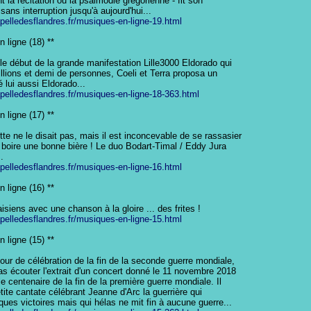
 la récitation ou la psalmodie grégorienne - fit son

sans interruption jusqu'à aujourd'hui...

apelledesflandres.fr/musiques-en-ligne-19.html
 ligne (18) **

e début de la grande manifestation Lille3000 Eldorado qui

llions et demi de personnes, Coeli et Terra proposa un

é lui aussi Eldorado...

apelledesflandres.fr/musiques-en-ligne-18-363.html
 ligne (17) **

e ne le disait pas, mais il est inconcevable de se rassasier

 boire une bonne bière ! Le duo Bodart-Timal / Eddy Jura



apelledesflandres.fr/musiques-en-ligne-16.html
 ligne (16) **

siens avec une chanson à la gloire ... des frites !

apelledesflandres.fr/musiques-en-ligne-15.html
 ligne (15) **

our de célébration de la fin de la seconde guerre mondiale,

s écouter l'extrait d'un concert donné le 11 novembre 2018

le centenaire de la fin de la première guerre mondiale. Il

etite cantate célébrant Jeanne d'Arc la guerrière qui

ues victoires mais qui hélas ne mit fin à aucune guerre...
