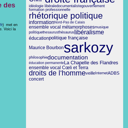
e des
gouvernement
idéologie libérale
documentaliste
formation professionnelle
rhétorique politique
information
Nord-Pas de Calais
fr
) met en
ensemble vocal métamorphoses
musique
. Voici la
libéralisme
politique
thesaurus
thésaurus
politique française
éducation
sarkozy
Maurice Bourbon
documentation
philosophie
La Chapelle des Flandres
éducation permanente
ensemble vocal Cœli et Terra
droits de l'homme
veille
ADBS
Internet
concert