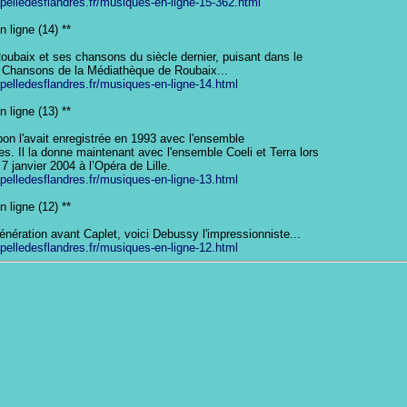
apelledesflandres.fr/musiques-en-ligne-15-362.html
 ligne (14) **

ubaix et ses chansons du siècle dernier, puisant dans le

s Chansons de la Médiathèque de Roubaix...

apelledesflandres.fr/musiques-en-ligne-14.html
 ligne (13) **

on l'avait enregistrée en 1993 avec l'ensemble

. Il la donne maintenant avec l'ensemble Coeli et Terra lors

7 janvier 2004 à l’Opéra de Lille.

apelledesflandres.fr/musiques-en-ligne-13.html
 ligne (12) **

nération avant Caplet, voici Debussy l'impressionniste...

apelledesflandres.fr/musiques-en-ligne-12.html