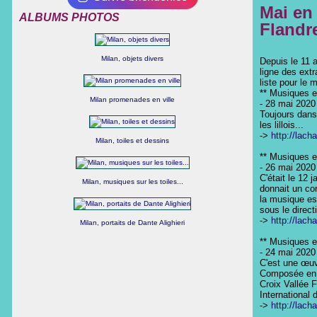
Mai en
ALBUMS PHOTOS
Flandr
Milan, objets divers
Depuis le 11 a
ligne des extr
liste pour le
** Musiques en
Milan promenades en ville
- 28 mai 2020

Toujours dans 
les lillois...

-> 
http://lach
Milan, toiles et dessins
** Musiques en
- 26 mai 2020

C'était le 12 j
Milan, musiques sur les toiles...
donnait un con
la musique es
sous le direct
-> 
http://lach
Milan, portaits de Dante Alighieri
** Musiques en
- 24 mai 2020

C'est une œuv
Composée en j
Croix Vallée F
International
-> 
http://lach