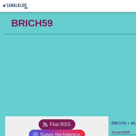
BRICH59
BRICH59
>
MU
Flux RSS
10 juin 2020
Suivre brichdenice