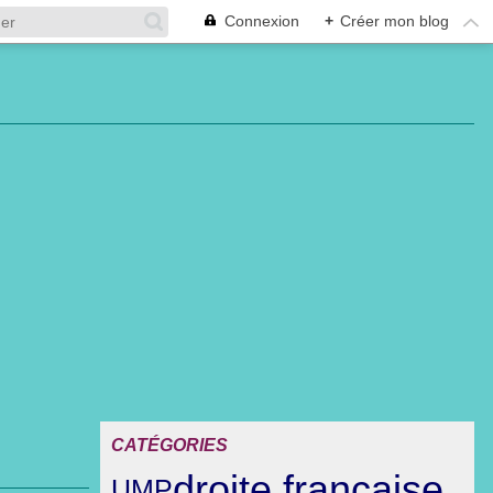
Connexion
+
Créer mon blog
CATÉGORIES
droite française
UMP