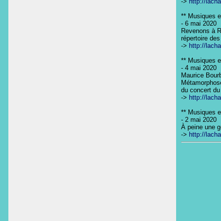
-> 
http://lach
** Musiques en
- 6 mai 2020

Revenons à Ro
répertoire de
-> 
http://lach
** Musiques en
- 4 mai 2020

Maurice Bourb
Métamorphoses
du concert du 
-> 
http://lach
** Musiques en
- 2 mai 2020

À peine une gé
-> 
http://lach