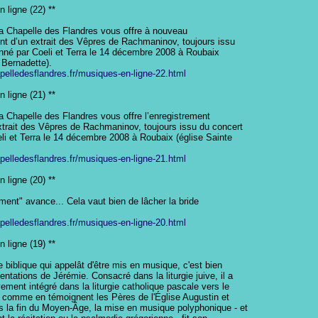
 ligne (22) **

La Chapelle des Flandres vous offre à nouveau

ent d’un extrait des Vêpres de Rachmaninov, toujours issu

nné par Coeli et Terra le 14 décembre 2008 à Roubaix

 Bernadette).

apelledesflandres.fr/musiques-en-ligne-22.html
 ligne (21) **

a Chapelle des Flandres vous offre l’enregistrement

xtrait des Vêpres de Rachmaninov, toujours issu du concert

li et Terra le 14 décembre 2008 à Roubaix (église Sainte

apelledesflandres.fr/musiques-en-ligne-21.html
 ligne (20) **

ent" avance... Cela vaut bien de lâcher la bride

apelledesflandres.fr/musiques-en-ligne-20.html
 ligne (19) **

re biblique qui appelât d'être mis en musique, c'est bien

ntations de Jérémie. Consacré dans la liturgie juive, il a

ement intégré dans la liturgie catholique pascale vers le

 comme en témoignent les Pères de l'Église Augustin et

 la fin du Moyen-Âge, la mise en musique polyphonique - et
