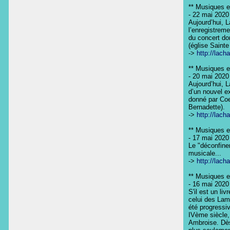
** Musiques en
- 22 mai 2020

Aujourd’hui, 
l’enregistrem
du concert do
(église Sainte
-> 
http://lach
** Musiques en
- 20 mai 2020

Aujourd’hui, L
d’un nouvel e
donné par Coe
Bernadette).

-> 
http://lach
** Musiques en
- 17 mai 2020

Le "déconfinem
musicale...

-> 
http://lach
** Musiques en
- 16 mai 2020

S'il est un liv
celui des Lame
été progressiv
IVème siècle,
Ambroise. Dès