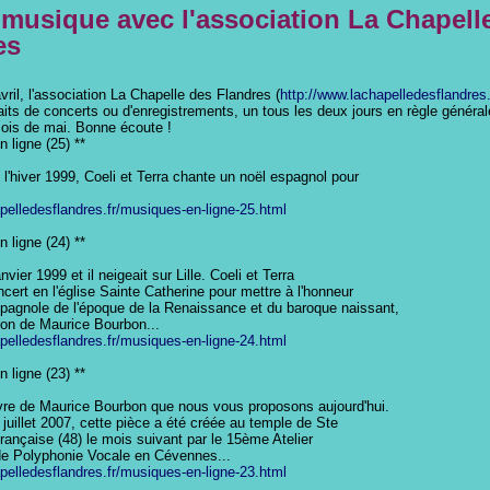
 musique avec l'association La Chapell
es
vril, l'association La Chapelle des Flandres (
http://www.lachapelledesflandres.
aits de concerts ou d'enregistrements, un tous les deux jours en règle générale
 mois de mai. Bonne écoute !
 ligne (25) **

l'hiver 1999, Coeli et Terra chante un noël espagnol pour

apelledesflandres.fr/musiques-en-ligne-25.html
 ligne (24) **

anvier 1999 et il neigeait sur Lille. Coeli et Terra

cert en l'église Sainte Catherine pour mettre à l'honneur

pagnole de l'époque de la Renaissance et du baroque naissant,

ion de Maurice Bourbon...

apelledesflandres.fr/musiques-en-ligne-24.html
 ligne (23) **

re de Maurice Bourbon que nous vous proposons aujourd'hui.

uillet 2007, cette pièce a été créée au temple de Ste

rançaise (48) le mois suivant par le 15ème Atelier

 de Polyphonie Vocale en Cévennes...

apelledesflandres.fr/musiques-en-ligne-23.html