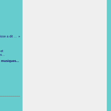
sse a dit ...
t musiques...