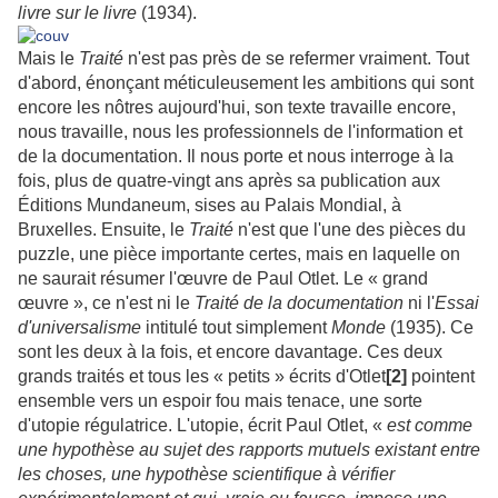
livre sur le livre
(1934).
Mais le
Traité
n'est pas près de se refermer vraiment. Tout
d'abord, énonçant méticuleusement les ambitions qui sont
encore les nôtres aujourd'hui, son texte travaille encore,
nous travaille, nous les professionnels de l'information et
de la documentation. Il nous porte et nous interroge à la
fois, plus de quatre-vingt ans après sa publication aux
Éditions Mundaneum, sises au Palais Mondial, à
Bruxelles. Ensuite, le
Traité
n'est que l'une des pièces du
puzzle, une pièce importante certes, mais en laquelle on
ne saurait résumer l'œuvre de Paul Otlet. Le « grand
œuvre », ce n'est ni le
Traité de la documentation
ni l'
Essai
d'universalisme
intitulé tout simplement
Monde
(1935). Ce
sont les deux à la fois, et encore davantage. Ces deux
grands traités et tous les « petits » écrits d'Otlet
[2]
pointent
ensemble vers un espoir fou mais tenace, une sorte
d'utopie régulatrice. L'utopie, écrit Paul Otlet, «
est comme
une hypothèse au sujet des rapports mutuels existant entre
les choses, une hypothèse scientifique à vérifier