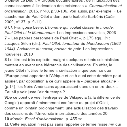
5
Olivier Le Deuff. « Utopies documentaires : de l'indexation des
connaissances à l'indexation des existences ».
Communication et
organisation,
2015, n°48, p.93-106. Voir aussi, par exemple, « Le
cauchemar de Paul Otlet » dont parle Isabelle Barbéris (
Cités
,
2009, n° 37, p. 9-11)
6
Cf.
Françoise Levie.
L'homme qui voulait classer le monde.
Paul Otlet et le Mundaneum
. Les Impressions nouvelles, 2006
7
« Les papiers personnels de Paul Otlet », p.175 sqq.,
in
:
Jacques Gillen (dir.).
Paul Otlet, fondateur du Mundaneum (1868-
1944). Architecte du savoir, artisan de paix
. Les Impressions
nouvelles, 2010
8
Le titre est très explicite, malgré quelques relents colonialistes
mettant en avant une hiérarchie des civilisations. En effet, le
jeune Otlet n'utilise le terme « civilisation » que pour ce que
l'Europe peut apporter à l'Afrique et ce à quoi cette dernière peut
aspirer, par opposition à ce qu'il appelle la «
barbarie africaine
»
(p.14), les Noirs Américains apparaissant dans un entre-deux...
Faut-il y voir juste l'air du temps ?
9
De ce point de vue, l'entreprise de Wikipédia (à la différence de
Google) apparaît éminemment conforme au projet d'Otlet,
comme un lointain prolongement, une actualisation des travaux
des sessions de l'Université internationale des années 20.
10
Monde. Essai d'universalisme
, p. 455 sq.
11
Cette équation n'est pas sans rappeler ce terme russe
mir
qui