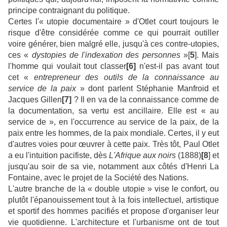
principe contraignant du politique.
Certes l'« utopie documentaire » d'Otlet court toujours le
risque d'être considérée comme ce qui pourrait outiller
voire générer, bien malgré elle, jusqu'à ces contre-utopies,
ces «
dystopies de l'indexation des personnes
»[
5
]. Mais
l'homme qui voulait tout classer
[6]
n'est-il pas avant tout
cet «
entrepreneur des outils de la connaissance au
service de la paix
» dont parlent Stéphanie Manfroid et
Jacques Gillen
[7]
? Il en va de la connaissance comme de
la documentation, sa vertu est ancillaire. Elle est « au
service de », en l'occurrence au service de la paix, de la
paix entre les hommes, de la paix mondiale. Certes, il y eut
d'autres voies pour œuvrer à cette paix. Très tôt, Paul Otlet
a eu l'intuition pacifiste, dès
L'Afrique aux noirs
(1888)
[8
] et
jusqu'au soir de sa vie, notamment aux côtés d'Henri La
Fontaine, avec le projet de la Société des Nations.
L'autre branche de la « double utopie » vise le confort, ou
plutôt l'épanouissement tout à la fois intellectuel, artistique
et sportif des hommes pacifiés et propose d'organiser leur
vie quotidienne. L'architecture et l'urbanisme ont de tout