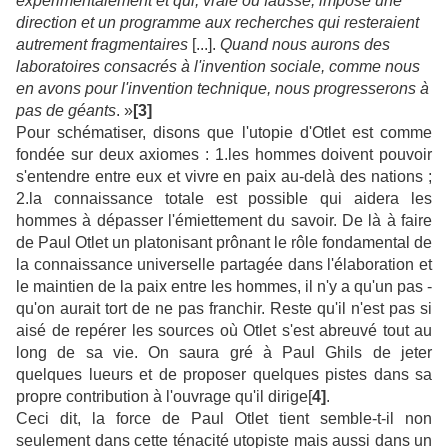
expérimentalement et qui, vraie ou fausse, impose une
direction et un programme aux recherches qui resteraient
autrement fragmentaires
[...].
Quand nous aurons des
laboratoires consacrés à l'invention sociale, comme nous
en avons pour l'invention technique, nous progresserons à
pas de géants
. »
[3]
Pour schématiser, disons que l'utopie d'Otlet est comme
fondée sur deux axiomes : 1.les hommes doivent pouvoir
s'entendre entre eux et vivre en paix au-delà des nations ;
2.la connaissance totale est possible qui aidera les
hommes à dépasser l'émiettement du savoir. De là à faire
de Paul Otlet un platonisant prônant le rôle fondamental de
la connaissance universelle partagée dans l'élaboration et
le maintien de la paix entre les hommes, il n'y a qu'un pas -
qu'on aurait tort de ne pas franchir. Reste qu'il n'est pas si
aisé de repérer les sources où Otlet s'est abreuvé tout au
long de sa vie. On saura gré à Paul Ghils de jeter
quelques lueurs et de proposer quelques pistes dans sa
propre contribution à l'ouvrage qu'il dirige[
4]
.
Ceci dit, la force de Paul Otlet tient semble-t-il non
seulement dans cette ténacité utopiste mais aussi dans un