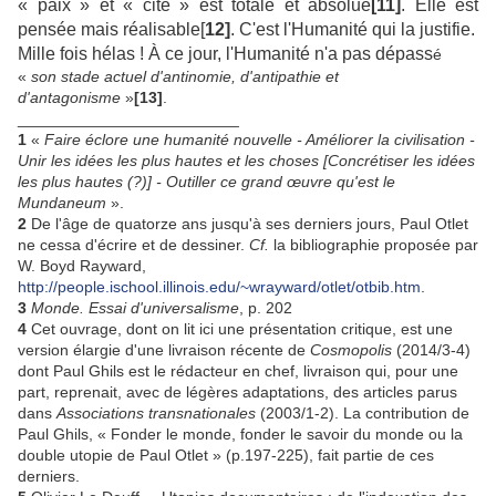
« paix » et « cité » est totale et absolue
[11]
. Elle est
pensée mais réalisable[
12]
. C'est l'Humanité qui la justifie.
Mille fois hélas ! À ce jour, l'Humanité n'a pas dépass
é
«
son stade actuel d'antinomie, d'antipathie et
d'antagonisme
»
[13]
.
_________________________
1
«
Faire éclore une humanité nouvelle - Améliorer la civilisation -
Unir les idées les plus hautes et les choses [Concrétiser les idées
les plus hautes (?)] - Outiller ce grand œuvre qu'est le
Mundaneum
».
2
De l'âge de quatorze ans jusqu'à ses derniers jours, Paul Otlet
ne cessa d'écrire et de dessiner.
Cf.
la bibliographie proposée par
W. Boyd Rayward,
http://people.ischool.illinois.edu/~wrayward/otlet/otbib.htm
.
3
Monde. Essai d'universalisme
, p. 202
4
Cet ouvrage, dont on lit ici une présentation critique, est une
version élargie d'une livraison récente de
Cosmopolis
(2014/3-4)
dont Paul Ghils est le rédacteur en chef, livraison qui, pour une
part, reprenait, avec de légères adaptations, des articles parus
dans
Associations transnationales
(2003/1-2). La contribution de
Paul Ghils, « Fonder le monde, fonder le savoir du monde ou la
double utopie de Paul Otlet » (p.197-225), fait partie de ces
derniers.