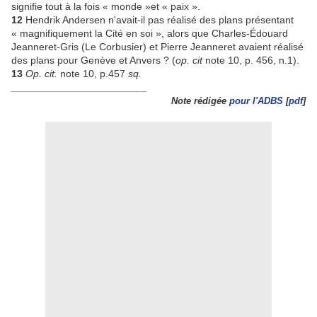
signifie tout à la fois « monde »et « paix ».
12
Hendrik Andersen n'avait-il pas réalisé des plans présentant
« magnifiquement la Cité en soi », alors que Charles-Édouard
Jeanneret-Gris (Le Corbusier) et Pierre Jeanneret avaient réalisé
des plans pour Genève et Anvers ? (
op. cit
note 10, p. 456, n.1).
13
Op. cit.
note 10, p.457
sq.
________________________
Note rédigée
pour l'ADBS
[
pdf
]