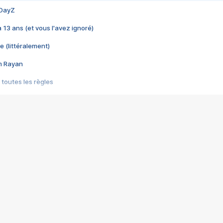
 DayZ
 a 13 ans (et vous l'avez ignoré)
e (littéralement)
im Rayan
 toutes les règles
s les jeux vidéo
us choquant de Rockstar ? - Le scandale BULLY
e plus moche de Steam
du RÊVE tourne au CAUCHEMAR
pendant 8 heures
it… à tort
umiliés par un jeu vidéo