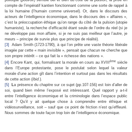
compte de l’impératif kantien fonctionnant comme une sorte de rappel à
la loi humaine (l’humain comme universel). Or, dans le discours des
acteurs de l’intelligence économique, dans le discours des « affaires »,
c’est la pré­occupation éthique qu’on range du côté de la pulsion (utopie
humaniste), la recherche d’efficacité étant seule de l’ordre du réel (si je
ne développe pas mon affaire, si je ne suis pas meilleur que l’autre, je
meurs – principe de survie plus que principe de réalité).
[3]
Adam Smith (1723-1790), à qui l’on prête une vaste théorie libérale
imagée par cette « main invisible », pensait que chacun ne cherche que
son propre intérêt – ce qui fait la « richesse des nations ».
ème
[4]
Encore Kant, qui, formalisant la morale en cours au XVIII
siècle
dans l’Europe protestante, pose le postulat selon lequel la valeur
morale d’une action gît dans l’intention et surtout pas dans les résultats
de cette action (
Ibid
.).
[5]
L
a présence du chapitre sur ce sujet (pp.107-156) est loin d’aller de
soi, quand bien même l’exposé est intéressant. Quel rapport y a-t-il
entre l’intelligence économique et la criminologie dans l’espace public
local ? Qu’il y ait quelque chose à comprendre entre éthique et
vidéosurveillance, soit – sauf que ce point de friction n’est qu’effleuré.
Nous sommes de toute façon trop loin de l’intelligence économique.