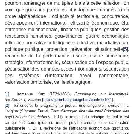
pourront aménager de multiples biais à cette réflexion. En
voici quelques-uns parmi les plus topiques, donnés ici en
ordre alphabétique : collectivité territoriale, concurrence,
développement international, efficacité économique, élu,
entreprise multinationale, finances publiques, gestion des
ressources humaines, gouvernance, guerre économique,
influence normative, intelligence collective, mondialisation,
politique publique, protection, prévention situationnelle
[5]
,
recherche de la performance, risque, risque numérique,
stratégie informationnelle, sécurisation de l'espace public,
sécurisation des données et des informations, sécurisation
des systèmes d'information, travail parlementaire,
valorisation territoriale, veille stratégique.
[1]
Immanuel Kant (1724-1804),
Grundlegung zur Metaphysik
der
Sitten,
I, Vorrede
[
http://gutenberg.spiegel.de/buch/3510/1
].
[2]
Ici encore, le pragmatisme produit une singulière inversion : à
l’origine (Sigmund Freud,
Formulierungen über die zwei Prinzipien des
psychischen Geschehens
, 1911), le respect du principe de réalité est
ce qui fait taire (plus ou moins provisoirement) la « satisfaction
pulsionnelle ». Et la recherche de l’efficacité économique (profit) ou
politique (pouvoir) semble bel et bien du côté de la pulsion, la prise en