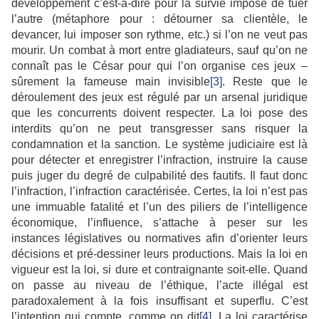
développement c’est-à-dire pour la survie impose de tuer
l’autre (métaphore pour : détourner sa clientèle, le
devancer, lui imposer son rythme, etc.) si l’on ne veut pas
mourir. Un combat à mort entre gladiateurs, sauf qu’on ne
connaît pas le César pour qui l’on organise ces jeux –
sûrement la fameuse main invisible
[3]
. Reste que le
déroulement des jeux est régulé par un arsenal juridique
que les concurrents doivent respecter. La loi pose des
interdits qu’on ne peut transgresser sans risquer la
condamnation et la sanction. Le système judiciaire est là
pour détecter et enregistrer l’infraction, instruire la cause
puis juger du degré de culpabilité des fautifs. Il faut donc
l’infraction, l’infraction caractérisée. Certes, la loi n’est pas
une immuable fatalité et l’un des piliers de l’intelligence
économique, l’influence, s’attache à peser sur les
instances législatives ou normatives afin d’orienter leurs
décisions et pré-dessiner leurs productions. Mais la loi en
vigueur est la loi, si dure et contraignante soit-elle. Quand
on passe au niveau de l’éthique, l’acte illégal est
paradoxalement à la fois insuffisant et superflu. C’est
l’intention qui compte, comme on dit
[4]
. La loi caractérise