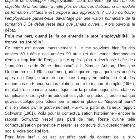
objectif de développer l’employabilité. Cette dernière, qui est l’un des
objectifs de la formation, a-t-elle plus de chances d’aboutir si un modèle
de formation utilitariste est proposé aux apprenants ? Ou au contraire,
l’employabilité passe-t-elle davantage par une vision humaniste de la
formation ? Ce débat reste plus que jamais ouvert...
Alors ouvrons le
débat.
Pour ma part, quand je lis ou entends le mot 'employabilité', je
fronce les sourcils !
Ce terme est apparu massivement si je me souviens bien fin des
années 80 / début des années 90 au sujet des jeunes demandeurs
d'emploi trop loin de l'emploi, juste après qu'on a développé l'idée des
"compétences de 3ème dimension" (cf. Simone Aubrun, Roselyne
Orofiamma en 1990 notamment), idée qui émergea quelques années
après que l'équipe animée par Lucie Tanguy ne publie un état des
recherches en France sur les relations entre formation et emploi (1986),
résultat d'un séminaire scientifique sur la problématique des relations
complexes entre système éducatif et système productif, problématique
qu'avait quelque peu redessinée la mise en place du "dispositif jeune"
mis en place par le gouvernement PS/PC à partir du fameux rapport
Schwartz (1981). Voilà pour la contextualisation historienne - encore le
rapport Schwartz n'est-il pas parti de rien. Reste qu'une telle
contextualisation permet de mesurer les contours d'un questionnement
social voire sociétal fort.
Pour faire bref : on est en effet parti du constat de la sur-