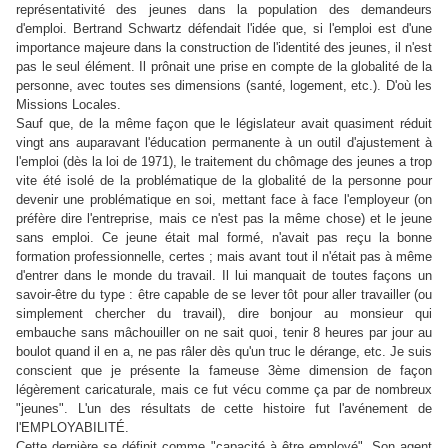
représentativité des jeunes dans la population des demandeurs
d'emploi. Bertrand Schwartz défendait l'idée que, si l'emploi est d'une
importance majeure dans la construction de l'identité des jeunes, il n'est
pas le seul élément. Il prônait une prise en compte de la globalité de la
personne, avec toutes ses dimensions (santé, logement, etc.). D'où les
Missions Locales.
Sauf que, de la même façon que le législateur avait quasiment réduit
vingt ans auparavant l'éducation permanente à un outil d'ajustement à
l'emploi (dès la loi de 1971), le traitement du chômage des jeunes a trop
vite été isolé de la problématique de la globalité de la personne pour
devenir une problématique en soi, mettant face à face l'employeur (on
préfère dire l'entreprise, mais ce n'est pas la même chose) et le jeune
sans emploi. Ce jeune était mal formé, n'avait pas reçu la bonne
formation professionnelle, certes ; mais avant tout il n'était pas à même
d'entrer dans le monde du travail. Il lui manquait de toutes façons un
savoir-être du type : être capable de se lever tôt pour aller travailler (ou
simplement chercher du travail), dire bonjour au monsieur qui
embauche sans mâchouiller on ne sait quoi, tenir 8 heures par jour au
boulot quand il en a, ne pas râler dès qu'un truc le dérange, etc. Je suis
conscient que je présente la fameuse 3ème dimension de façon
légèrement caricaturale, mais ce fut vécu comme ça par de nombreux
"jeunes". L'un des résultats de cette histoire fut l'avénement de
l'EMPLOYABILITÉ.
Cette dernière se définit comme "capacité à être employé". Son agent