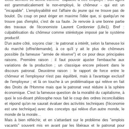
est grammaticalement le non-employé, le chômeur - qui est un
"incapable". L'employabilité est l'affaire du jeune qui ne trouve pas de
boulot. Du coup on peut ériger en maxime l'idée que, si quelqu'un ne
trouve pas d'emploi, c'est de sa faute. Je renvoie à une bonne partie
des travaux de l'économiste Laurent Cordonnier (Lille1). Bref :
culpabilisation du chômeur comme stéréotype imposé par le système
productif.
D'un autre côté, soyons clair : le patronat a intérêt, selon la fameuse loi
du marché (offre/demande), à ce qu'il y ait le plus de chômeurs
possible (la fameuse "armée de réserve") et ce pour deux principales
raisons. Première raison : il faut pouvoir ajuster l'embauche aux
variations de la production ; un classique encore présent dans le
discours patronal. Deuxième raison : le rapport de force entre le
chômeur et l'employeur n'est pas équilibré, mais à l'avantage exclusif
de l'employeur ; et là on touche à un problématique qui relève en fait
des Droits de l'Homme mais que le patronat veut réduire à la sphère
économique. C'est la fameuse question de la moralité du capitalisme, à
quoi le soi-disant philosophe nous fait le coup des ordres inconciliables
et répond qu'on ne saurait évaluer des activités techniques (l'économie
est une technique) avec des concetps qui relève d'un autre monde, le
monde de la morale...
Mais à bien réfléchir, et en s'attardant sur le problème des "emplois
vacants" souvent mis en avant par les libéraux et le patronat pour