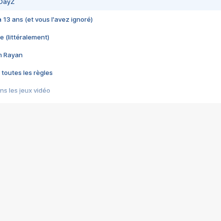
 DayZ
 a 13 ans (et vous l'avez ignoré)
e (littéralement)
im Rayan
 toutes les règles
s les jeux vidéo
us choquant de Rockstar ? - Le scandale BULLY
e plus moche de Steam
du RÊVE tourne au CAUCHEMAR
pendant 8 heures
it… à tort
umiliés par un jeu vidéo
ire - Final Fantasy 8