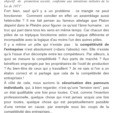
objectif de promotion sociale, conforme aux intentions initiales de la
loi de 1971
".
Fort bien, sauf qu'il y a un problème : ce triangle ne peut
fonctionner. Comment concilier en effet un assemblage aussi
hétéroclite ? Il me fait penser au fameux attelage que Platon
dépeint dans le
Phèdre
pour figurer ce qu'est l'âme humaine : un
truc qui part dans tous les sens en même temps. Car chacun des
pôles de ce triptyque fonctionne selon une logique différente et
incompatible avec la logique d'au moins l'un des autres pôles.
Il y a même un pôle qui n'existe pas : la
compétitivité de
l'entreprise
n'est absolument (=dans l'absolu) rien. Elle n'existe
qu'à l'issue d'un décompte entre les compétiteurs. Par ailleurs, à
quoi se mesure la compétitivité ? Aux parts de marché ? Aux
bénéfices engrangés par les propriétaires de l'outil de production
? Au bien-être de ceux qui y travaillent ? Je ne sais si l'on a un
étalon correct et si partagé que cela de la compétitivité des
entreprises !
À côté de cela, nous aurions la
sécurisation des parcours
individuels
, qui, à bien regarder, n'est qu'une "tension vers", pas
un état qualifiable une fois pour toutes. C'est, comme l'insertion
professionnelle, quelque chose qui n'est jamais acquis une fois
pour toutes, quelque chose qui est perpétuellement passible
d'une remise en cause, par exemple sous les coups de la
compétitivité des entreprises...