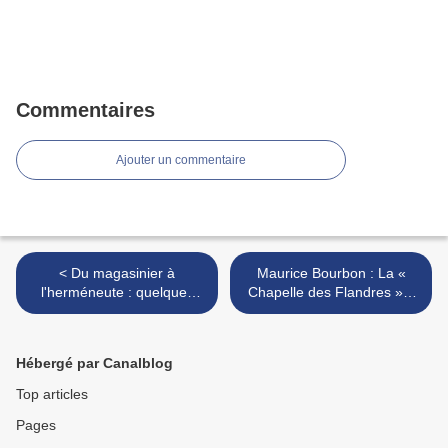
Commentaires
Ajouter un commentaire
< Du magasinier à
Maurice Bourbon : La «
l'herméneute : quelques
Chapelle des Flandres » à
figures du documentaliste
Roubaix >
en éducation [2]
Hébergé par Canalblog
Top articles
Pages