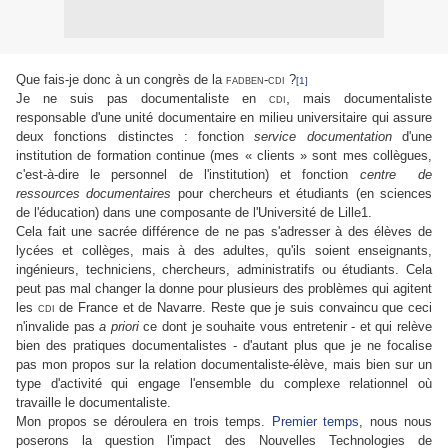
Que fais-je donc à un congrès de la
fadben-cdi
?
[1]
,
Je ne suis pas documentaliste en
cdi
mais documentaliste
responsable d'une unité documentaire en milieu universitaire qui assure
deux fonctions distinctes : fonction
service documentation
d'une
institution de formation continue (mes « clients » sont mes collègues,
c'est-à-dire le personnel de l'institution) et fonction
centre de
ressources documentaires
pour chercheurs et étudiants (en sciences
de l'éducation) dans une composante de l'Université de Lille1.
Cela fait une sacrée différence de ne pas s'adresser à des élèves de
lycées et collèges, mais à des adultes, qu'ils soient enseignants,
ingénieurs, techniciens, chercheurs, administratifs ou étudiants. Cela
peut pas mal changer la donne pour plusieurs des problèmes qui agitent
les
cdi
de France et de Navarre. Reste que je suis convaincu que ceci
n'invalide pas
a priori
ce dont je souhaite vous entretenir - et qui relève
bien des pratiques documentalistes - d'autant plus que je ne focalise
pas mon propos sur la relation documentaliste-élève, mais bien sur un
type d'activité qui engage l'ensemble du complexe relationnel où
travaille le documentaliste.
Mon propos se déroulera en trois temps.
Premier temps
, nous nous
poserons la question l'impact des Nouvelles Technologies de