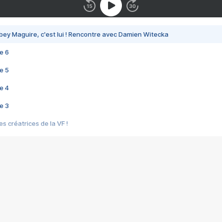
bey Maguire, c'est lui ! Rencontre avec Damien Witecka
e 6
e 5
e 4
e 3
s créatrices de la VF !
e 2
e 1
e Mektoub My Love arrive enfin ! Rencontre avec Shaïn Boumedine et Sal
i : après Toni en famille
elle réalise le bouleversant Dites lui que je l'aime