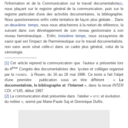
l'Information et de la Communication sur le travail documentaliste
,
[2]
nous plaçant sur le registre général de la communication, puis sur le
registre particulier d'une des activités documentaires, la bibliographie.
Nous questionnerons enfin cette tentative de façon plus globale... Dans
un
deuxième temps
, nous nous attacherons à la notion de référence, la
suivant dans son développement de son niveau gestionnaire à son
niveau herméneutique... Enfin,
troisième temps
, nous essayerons de
saisir quel est l'impact de l'herméneutique sur le travail documentaliste,
non sans avoir situé celle-ci dans un cadre plus général, celui de la
sémiologie.
----------------------------
[1]
Cet article reprend la communication que l'auteur a présentée lors
ème
du 4
Congrès des documentalistes des lycées et collèges organisé
par la
fadben
, à Rouen, du 16 au 18 mai 1996. Ce texte a fait l'objet
d'une première publication sous un titre différent : «
Le
documentaliste, le bibliographe et l'Internet
», dans la revue
INTER
CDI
, n°145, début 1997.
[2]
La communication était présentée dans l'atelier «
ntic
et évolution
du métier », animé par Marie-Paule Saj et Dominique Dufils.